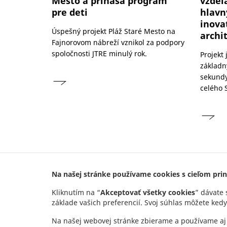
Mesto a prináša program
vzdelá
pre deti
hlav
inova
Úspešný projekt Pláž Staré Mesto na
archi
Fajnorovom nábreží vznikol za podpory
spoločnosti JTRE minulý rok.
Projekt 
základn
sekundy
celého 
Na našej stránke používame cookies s cieľom prini
Kliknutím na “
Akceptovať všetky cookies
” dávate 
základe vašich preferencií. Svoj súhlas môžete kedy
Adresa
Na našej webovej stránke zbierame a používame aj 
JTRE a.s.
,
RIVER PARK,
Dvořákovo nábrežie 10