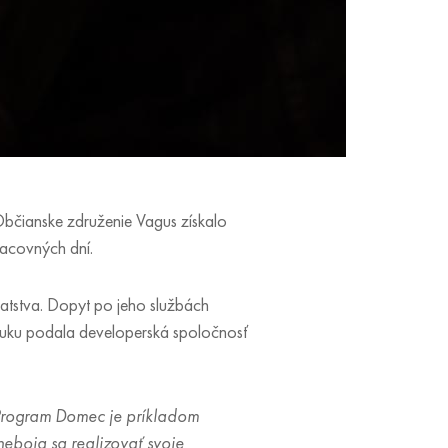
Občianske združenie Vagus získalo
acovných dní.
 šatstva. Dopyt po jeho službách
ruku podala developerská spoločnosť
 Program Domec je príkladom
neboja sa realizovať svoje