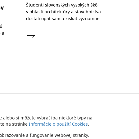
Študenti slovenských vysokých škôl
ov
v oblasti architektúry a stavebníctva
dostali opäť šancu získať významné
nú
é a
e alebo si môžete vybrať iba niektoré typy na
ete na stránke
Informácie o použití Cookies
.
TTER
KONTAKT
DLHOPISY
OCHRANA OSOBNÝCH ÚDAJOV
zobrazovanie a fungovanie webovej stránky.
Copyright (c) 2012 JTRE - All rights reserved