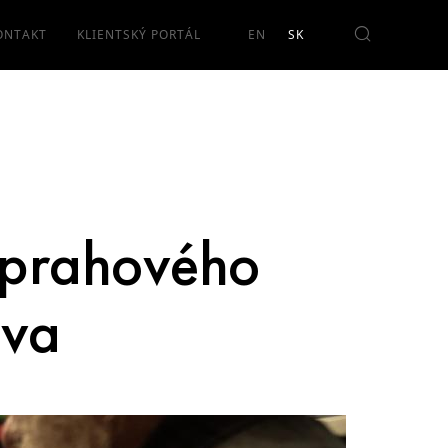
ONTAKT
KLIENTSKÝ PORTÁL
oprahového
ova