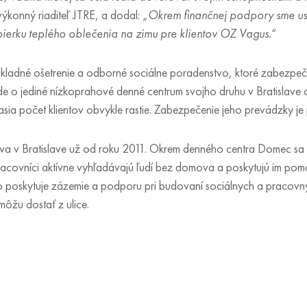
výkonný riaditeľ JTRE, a dodal: „
Okrem finančnej podpory sme us
zbierku teplého oblečenia na zimu pre klientov OZ Vagus.
“
ákladné ošetrenie a odborné sociálne poradenstvo, ktoré zabezpeču
 ide o jediné nízkoprahové denné centrum svojho druhu v Bratislave
ia počet klientov obvykle rastie. Zabezpečenie jeho prevádzky je 
a v Bratislave už od roku 2011. Okrem denného centra Domec sa v
racovníci aktívne vyhľadávajú ľudí bez domova a poskytujú im pom
poskytuje zázemie a podporu pri budovaní sociálnych a pracovný
ôžu dostať z ulice.