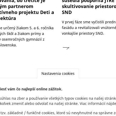
vania, do tretice je
susedia podporila JTRE
ným partnerom
skultivovanie priestor
tívneho projektu Deti a
SND
tektúra
V prvej fáze sme vyčistili pred
fasádu a revitalizovali vnútorn
je určený žiakom 5. a 6. ročníka
vonkajšie priestory SND.
ých škôl a žiakom prímy a
 osemročných gymnázií z
Slovenska.
Nastavenia cookies
esť vám čo najlepší online zážitok.
súhlas na zber a používanie všetkých typov cookies na našej stránk
koľvek zmeniť alebo odvolať na našej stránke. Viac informácií nájd
NEWSLE
Footer
tzv. základné / funkčné cookies, ktoré sú nevyhnutné na správne 