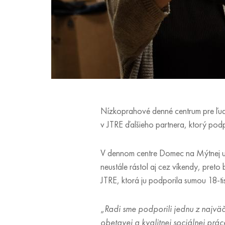
Nízkoprahové denné centrum pre ľudí
v JTRE ďalšieho partnera, ktorý po
V dennom centre Domec na Mýtnej ulici
neustále rástol aj cez víkendy, pre
JTRE, ktorá ju podporila sumou 18-tis
„
Radi sme podporili jednu z najv
obetavej a kvalitnej sociálnej prá