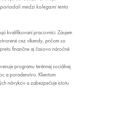
poriadali medzi kolegami tento
jú kvalifikovaní pracovníci. Záujem
 otvorené cez víkendy, pričom so
preto finančne aj časovo náročné.
enuje programu terénnej sociálnej
oc a poradenstvo. Klientom
ch návykov a zabezpečuje istotu