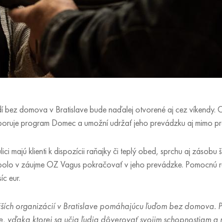
 bez domova v Bratislave bude naďalej otvorené aj cez víkendy. 
dporuje program Domec a umožní udržať jeho prevádzku aj mimo pr
 majú klienti k dispozícii raňajky či teplý obed, sprchu aj zásobu
to bolo v záujme OZ Vagus pokračovať v jeho prevádzke. Pomocnú 
íc eur.
äčších organizácií v Bratislave pomáhajúcu ľuďom bez domova.
ce, vďaka ktorej sa učia ľudia dôverovať svojim schopnostiam a 