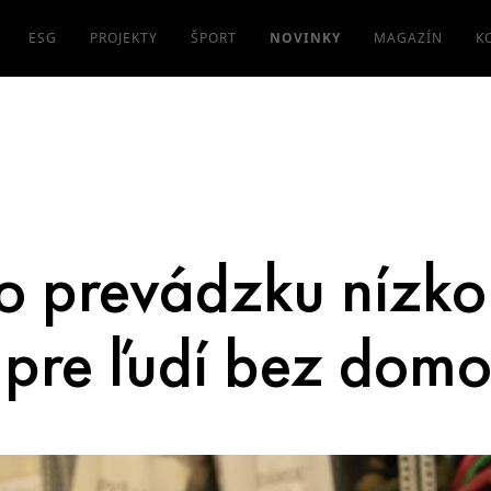
ESG
PROJEKTY
ŠPORT
NOVINKY
MAGAZÍN
K
lo prevádzku nízk
 pre ľudí bez dom