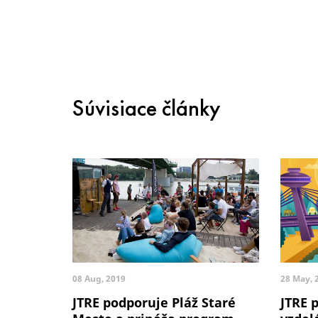
Súvisiace články
08 Aug, 2019
28 May, 
JTRE podporuje Pláž Staré
JTRE 