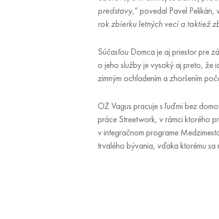
predstavy,
“ povedal Pavel Pelikán, 
rok zbierku letných vecí a taktiež 
Súčasťou Domca je aj priestor pre z
o jeho služby je vysoký aj preto, že
zimným ochladením a zhoršením počas
OZ Vagus pracuje s ľuďmi bez domov
práce Streetwork, v rámci ktorého p
v integračnom programe Medzimesto 
trvalého bývania, vďaka ktorému sa m