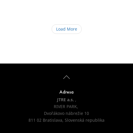
Load More
Adresa
JTRE a.s.
,
RIVER PARK,
Dvořákovo nábrežie 10
811 02 Bratislava, Slovenská republika