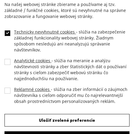
Na našej webovej stránke zbierame a používame aj tzv.
základné / funkčné cookies, ktoré sú nevyhnutné na správne
zobrazovanie a fungovanie webovej stránky.
Technicky nevyhnutné cookies
- slúžia na zabezpečenie
NEWSLETTER
Footer
základnej funkcionality webovej stránky. Žiadnym
menu
spôsobom nesledujú ani neanalyzujú správanie
KONTAKT
návštevníkov.
Analytické cookies
- slúžia na meranie a analýzu
DLHOPISY
návštevnosti stránky a zber štatistických dát o používaní
stránky s cieľom zabezpečiť webovú stránku čo
OCHRANA OSOBNÝCH ÚDAJOV
najjednoduchšiu na používanie.
Reklamné cookies
- slúžia na zber informácií o záujmoch
návštevníka s cieľom odporučiť mu čo najrelevantnejší
Copyright (c) 2012 JTRE.
obsah prostredníctvom personalizovaných reklám.
All rights reserved.
Odmietnuť všetky cookies
Uložiť zvolené preferencie