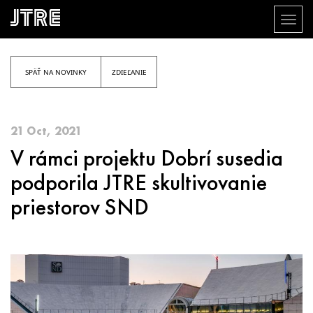
Toggl
naviga
Skočiť
na
hlavný
SPÄŤ NA NOVINKY
ZDIEĽANIE
obsah
21 Oct, 2021
V rámci projektu Dobrí susedia
podporila JTRE skultivovanie
priestorov SND