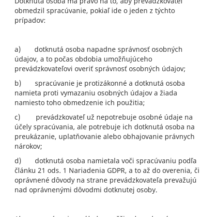
Dotknutá osoba má právo na to, aby prevádzkovateľ
obmedzil spracúvanie, pokiaľ ide o jeden z týchto
prípadov:
a) dotknutá osoba napadne správnosť osobných
údajov, a to počas obdobia umožňujúceho
prevádzkovateľovi overiť správnosť osobných údajov;
b) spracúvanie je protizákonné a dotknutá osoba
namieta proti vymazaniu osobných údajov a žiada
namiesto toho obmedzenie ich použitia;
c) prevádzkovateľ už nepotrebuje osobné údaje na
účely spracúvania, ale potrebuje ich dotknutá osoba na
preukázanie, uplatňovanie alebo obhajovanie právnych
nárokov;
d) dotknutá osoba namietala voči spracúvaniu podľa
článku 21 ods. 1 Nariadenia GDPR, a to až do overenia, či
oprávnené dôvody na strane prevádzkovateľa prevažujú
nad oprávnenými dôvodmi dotknutej osoby.