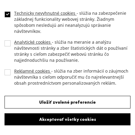
kedykoľvek obrátiť aj prostredníctvom telefónnej linky,
na telefónnom čísle +421 2 5941 8200, prostredníctvom
e-mailu
info@jtre.sk
alebo aj poštou na adrese sídla
Technicky nevyhnutné cookies
- slúžia na zabezpečenie
spoločnosti JTRE, a to nasledovnej adrese: Dvořákovo
základnej funkcionality webovej stránky. Žiadnym
nábrežie 10, 811 02 Bratislava.
spôsobom nesledujú ani neanalyzujú správanie
návštevníkov.
Analytické cookies
- slúžia na meranie a analýzu
návštevnosti stránky a zber štatistických dát o používaní
stránky s cieľom zabezpečiť webovú stránku čo
Adresa
najjednoduchšiu na používanie.
JTRE a.s.
,
Reklamné cookies
- slúžia na zber informácií o záujmoch
RIVER PARK,
návštevníka s cieľom odporučiť mu čo najrelevantnejší
Dvořákovo nábrežie 10
obsah prostredníctvom personalizovaných reklám.
811 02 Bratislava, Slovenská republika
Odmietnuť všetky cookies
Uložiť zvolené preferencie
Akceptovať všetky cookies
Kontakt