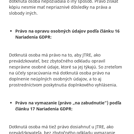
dotknutá osoba nepožiadala o iný spôsob. Právo získať
kópiu nesmie mať nepriaznivé dôsledky na práva a
slobody iných.
Právo na opravu osobných údajov podľa článku 16
Nariadenia GDPR:
Dotknutá osoba má právo na to, aby JTRE, ako
prevádzkovateľ, bez zbytočného odkladu opravil
nesprávne osobné údaje, ktoré sa jej týkajú. So zreteľom
na účely spracúvania má dotknutá osoba právo na
doplnenie neúplných osobných údajov, a to aj
prostredníctvom poskytnutia doplnkového vyhlásenia.
Právo na vymazanie (právo „na zabudnutie”) podľa
článku 17 Nariadenia GDPR:
Dotknutá osoba má tiež právo dosiahnuť u JTRE, ako
prevádzkovateľa, bez zbytočného odkladu vymazanie