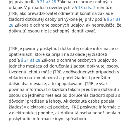
jej práv podľa
§ 21 až 28
Zákona o ochrane osobných
údajov. V prípadoch uvedených v
§ 18 ods. 2
nemôže
JTRE, ako prevádzkovateľ odmietnuť konať na základe
žiadosti dotknutej osoby pri výkone jej práv podľa
§ 21 až
28
Zákona o ochrane osobných údajov, ak nepreukáže, že
dotknutú osobu nie je schopný identifikovať.
JTRE je povinný poskytnúť dotknutej osobe informácie o
opatreniach, ktoré sa prijali na základe jej žiadosti
podľa
§ 21 až 28
Zákona o ochrane osobných údajov do
jedného mesiaca od doručenia žiadosti dotknutej osoby.
Uvedenú lehotu môže JTRE v odôvodnených prípadoch s
ohľadom na komplexnosť a počet žiadostí predĺžiť o
ďalšie dva mesiace, a to aj opakovane. JTRE je však
povinná informovať o každom takom predĺžení dotknutú
osobu do jedného mesiaca od doručenia žiadosti spolu s
dôvodmi predĺženia lehoty. Ak dotknutá osoba podala
žiadosť v elektronickej podobe, JTRE poskytne informácie
v elektronickej podobe, ak dotknutá osoba nepožiadala o
poskytnutie informácie iným spôsobom.