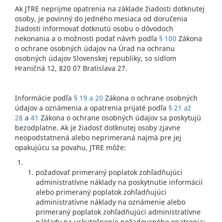
Ak JTRE neprijme opatrenia na základe žiadosti dotknutej
osoby, je povinný do jedného mesiaca od doručenia
žiadosti informovať dotknutú osobu o dôvodoch
nekonania a o možnosti podať návrh podľa
§ 100
Zákona
o ochrane osobných údajov na Úrad na ochranu
osobných údajov Slovenskej republiky, so sídlom
Hraničná 12, 820 07 Bratislava 27.
Informácie podľa
§ 19 a 20
Zákona o ochrane osobných
údajov a oznámenia a opatrenia prijaté podľa
§ 21 až
28
a
41
Zákona o ochrane osobných údajov sa poskytujú
bezodplatne. Ak je žiadosť dotknutej osoby zjavne
neopodstatnená alebo neprimeraná najmä pre jej
opakujúcu sa povahu, JTRE môže:
požadovať primeraný poplatok zohľadňujúci
administratívne náklady na poskytnutie informácií
alebo primeraný poplatok zohľadňujúci
administratívne náklady na oznámenie alebo
primeraný poplatok zohľadňujúci administratívne
náklady na uskutočnenie požadovaného opatrenia;