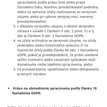
spracúvanie podľa práva Únie alebo práva
členského štátu, ktorému prevádzkovateľ podlieha,
alebo na splnenie úlohy realizovanej vo verejnom
záujme alebo pri výkone verejnej moci zverenej
prevádzkovateľovi;
z dôvodov verejného záujmu v oblasti verejného
zdravia v súlade s článkom 9 ods. 2 písm. h) a i),
ako aj článkom 9 ods. 3 Nariadenia GDPR;
na účely archivácie vo verejnom záujme, na účely
vedeckého alebo historického výskumu či na
štatistické účely podľa článku 89 ods. 1 Nariadenia
GDPR, pokiaľ je pravdepodobné, že právo uvedené
vyššie znemožní alebo závažným spôsobom sťaží
dosiahnutie cieľov takéhoto spracúvania, alebo
na preukazovanie, uplatňovanie alebo obhajovanie
právnych nárokov.
Právo na obmedzenie spracúvania podľa článku 18
Nariadenia GDPR: