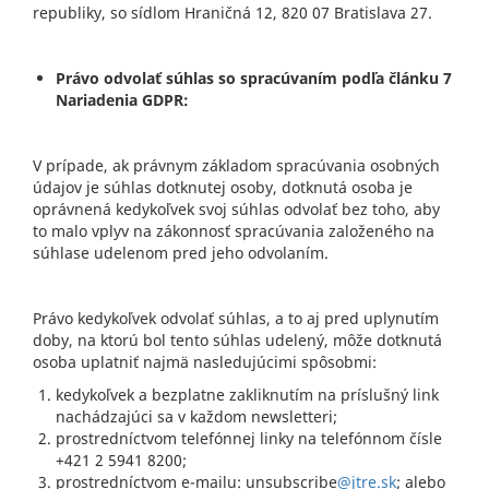
republiky, so sídlom Hraničná 12, 820 07 Bratislava 27.
Právo odvolať súhlas so spracúvaním podľa článku 7
Nariadenia GDPR:
V prípade, ak právnym základom spracúvania osobných
údajov je súhlas dotknutej osoby, dotknutá osoba je
oprávnená kedykoľvek svoj súhlas odvolať bez toho, aby
to malo vplyv na zákonnosť spracúvania založeného na
súhlase udelenom pred jeho odvolaním.
Právo kedykoľvek odvolať súhlas, a to aj pred uplynutím
doby, na ktorú bol tento súhlas udelený, môže dotknutá
osoba uplatniť najmä nasledujúcimi spôsobmi:
kedykoľvek a bezplatne zakliknutím na príslušný link
nachádzajúci sa v každom newsletteri;
prostredníctvom telefónnej linky na telefónnom čísle
+421 2 5941 8200;
prostredníctvom e-mailu: unsubscribe
@jtre.sk
; alebo