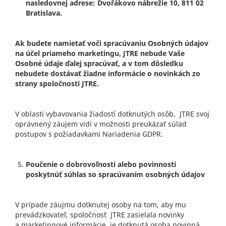
nasledovnej adrese: Dvořákovo nábrežie 10, 811 02
Bratislava.
Ak budete namietať voči spracúvaniu Osobných údajov
na účel priameho marketingu, JTRE nebude Vaše
Osobné údaje ďalej spracúvať, a v tom dôsledku
nebudete dostávať žiadne informácie o novinkách zo
strany spoločnosti JTRE.
V oblasti vybavovania žiadostí dotknutých osôb, JTRE svoj
oprávnený záujem vidí v možnosti preukázať súlad
postupov s požiadavkami Nariadenia GDPR.
Poučenie o dobrovoľnosti alebo povinnosti
poskytnúť súhlas so spracúvaním osobných údajov
V prípade záujmu dotknutej osoby na tom, aby mu
prevádzkovateľ, spoločnosť JTRE zasielala novinky
a marketingové informácie, je dotknutá osoba povinná