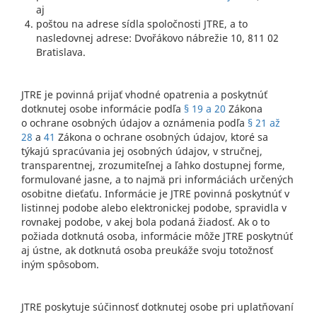
aj
poštou na adrese sídla spoločnosti JTRE, a to
nasledovnej adrese: Dvořákovo nábrežie 10, 811 02
Bratislava.
JTRE je povinná prijať vhodné opatrenia a poskytnúť
dotknutej osobe informácie podľa
§ 19 a 20
Zákona
o ochrane osobných údajov a oznámenia podľa
§ 21 až
28
a
41
Zákona o ochrane osobných údajov, ktoré sa
týkajú spracúvania jej osobných údajov, v stručnej,
transparentnej, zrozumiteľnej a ľahko dostupnej forme,
formulované jasne, a to najmä pri informáciách určených
osobitne dieťaťu. Informácie je JTRE povinná poskytnúť v
listinnej podobe alebo elektronickej podobe, spravidla v
rovnakej podobe, v akej bola podaná žiadosť. Ak o to
požiada dotknutá osoba, informácie môže JTRE poskytnúť
aj ústne, ak dotknutá osoba preukáže svoju totožnosť
iným spôsobom.
JTRE poskytuje súčinnosť dotknutej osobe pri uplatňovaní