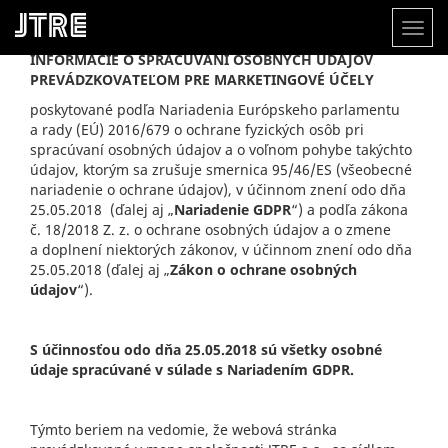
Toggl
naviga
Skočiť
INFORMÁCIE O SPRACÚVANÍ OSOBNÝCH ÚDAJOV
na
PREVÁDZKOVATEĽOM PRE MARKETINGOVÉ ÚČELY
hlavný
poskytované podľa Nariadenia Európskeho parlamentu
obsah
a rady (EÚ) 2016/679 o ochrane fyzických osôb pri
spracúvaní osobných údajov a o voľnom pohybe takýchto
údajov, ktorým sa zrušuje smernica 95/46/ES (všeobecné
nariadenie o ochrane údajov), v účinnom znení odo dňa
25.05.2018 (ďalej aj „
Nariadenie GDPR
“) a podľa zákona
č. 18/2018 Z. z. o ochrane osobných údajov a o zmene
a doplnení niektorých zákonov, v účinnom znení odo dňa
25.05.2018 (ďalej aj „
Zákon o ochrane osobných
údajov
“).
S účinnosťou odo dňa 25.05.2018 sú všetky osobné
údaje spracúvané v súlade s Nariadením GDPR.
Týmto beriem na vedomie, že webová stránka