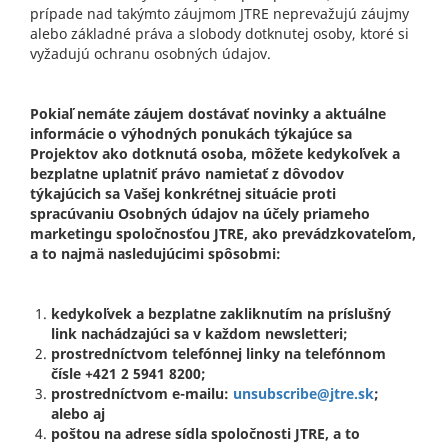
prípade nad takýmto záujmom JTRE neprevažujú záujmy
alebo základné práva a slobody dotknutej osoby, ktoré si
vyžadujú ochranu osobných údajov.
Pokiaľ nemáte záujem dostávať novinky a aktuálne
informácie o výhodných ponukách týkajúce sa
Projektov ako dotknutá osoba, môžete kedykoľvek a
bezplatne uplatniť právo namietať z dôvodov
týkajúcich sa Vašej konkrétnej situácie proti
spracúvaniu Osobných údajov na účely priameho
marketingu spoločnosťou JTRE, ako prevádzkovateľom,
a to najmä nasledujúcimi spôsobmi:
kedykoľvek a bezplatne zakliknutím na príslušný
link nachádzajúci sa v každom newsletteri;
prostredníctvom telefónnej linky na telefónnom
čísle +421 2 5941 8200;
prostredníctvom e-mailu:
unsubscribe@jtre.sk
;
alebo aj
poštou na adrese sídla spoločnosti JTRE, a to