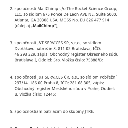
spoločnosti MailChimp c/o The Rocket Science Group,
LLC, so sídlom 675 Ponce De Leon AVE NE, Suite 5000,
Atlanta, GA 30308 USA, MOSS No. EU 826 477 914
(ďalej aj „
MailChimp
“);
spoločnosti J&T SERVICES SR, s.r.o., so sídlom
Dvořákovo nábrežie 8, 811 02 Bratislava, IČO:
46 293 329, zápis: Obchodný register Okresného súdu
Bratislava I, Oddiel: Sro, Vložka číslo: 75888/B;
spoločnosti J&T SERVICES ČR, a.s., so sídlom Pobřežní
297/14, 186 00 Praha 8, IČO: 281 68 305, zápis:
Obchodný register Mestského súdu v Prahe, Oddiel:
B, Vložka číslo: 12445;
spoločnostiam patriacim do skupiny JTRE.