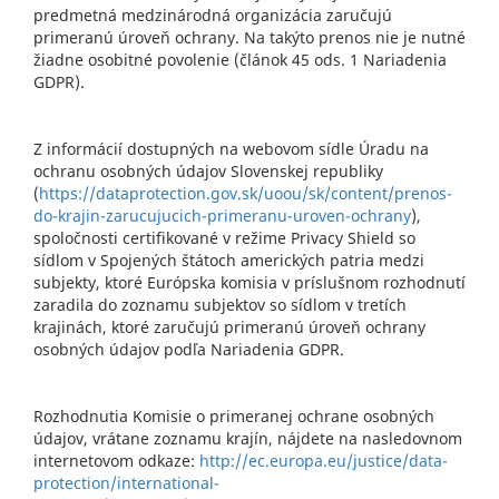
predmetná medzinárodná organizácia zaručujú
primeranú úroveň ochrany. Na takýto prenos nie je nutné
žiadne osobitné povolenie (článok 45 ods. 1 Nariadenia
GDPR).
Z informácií dostupných na webovom sídle Úradu na
ochranu osobných údajov Slovenskej republiky
(
https://dataprotection.gov.sk/uoou/sk/content/prenos-
do-krajin-zarucujucich-primeranu-uroven-ochrany
),
spoločnosti certifikované v režime Privacy Shield so
sídlom v Spojených štátoch amerických patria medzi
subjekty, ktoré Európska komisia v príslušnom rozhodnutí
zaradila do zoznamu subjektov so sídlom v tretích
krajinách, ktoré zaručujú primeranú úroveň ochrany
osobných údajov podľa Nariadenia GDPR.
Rozhodnutia Komisie o primeranej ochrane osobných
údajov, vrátane zoznamu krajín, nájdete na nasledovnom
internetovom odkaze:
http://ec.europa.eu/justice/data-
protection/international-