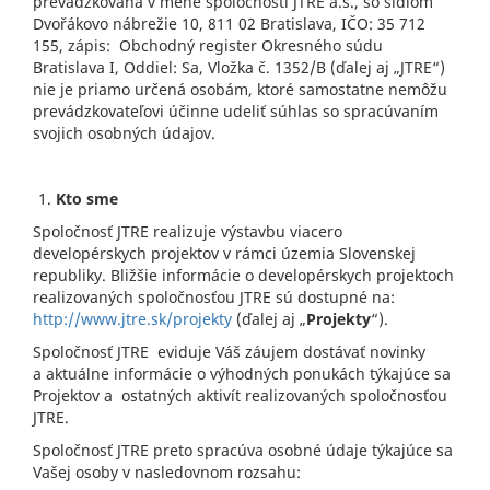
prevádzkovaná v mene spoločnosti JTRE a.s., so sídlom
Dvořákovo nábrežie 10, 811 02 Bratislava, IČO: 35 712
155, zápis: Obchodný register Okresného súdu
Bratislava I, Oddiel: Sa, Vložka č. 1352/B (ďalej aj „JTRE“)
nie je priamo určená osobám, ktoré samostatne nemôžu
prevádzkovateľovi účinne udeliť súhlas so spracúvaním
svojich osobných údajov.
Kto sme
Spoločnosť JTRE realizuje výstavbu viacero
developérskych projektov v rámci územia Slovenskej
republiky. Bližšie informácie o developérskych projektoch
realizovaných spoločnosťou JTRE sú dostupné na:
http://www.jtre.sk/projekty
(ďalej aj „
Projekty
“).
Spoločnosť JTRE eviduje Váš záujem dostávať novinky
a aktuálne informácie o výhodných ponukách týkajúce sa
Projektov a ostatných aktivít realizovaných spoločnosťou
JTRE.
Spoločnosť JTRE preto spracúva osobné údaje týkajúce sa
Vašej osoby v nasledovnom rozsahu: