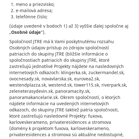
meno a priezvisko;
e-mailová adresa;
telefónne číslo;
(údaje uvedené v bodoch 1) až 3) vyššie ďalej spoločne aj
„
Osobné údaje
“).
Spoločnosť JTRE má k Vami poskytnutému rozsahu
Osobných údajov prístup zo zdrojov spoločností
patriacich do skupiny JTRE (bližšie informácie o
spoločnostiach patriacich do skupiny JTRE, ktoré
zastrešujú jednotlivé Projekty nájdete na nasledovných
internetových odkazoch: klingerka.sk, zuckermandel.sk,
ovocnesady.sk, novavlarska.sk, eurovea2.sk,
westendplazza.sk, westend.sk, tower115.sk, riverpark.sk,
zeleneterasydevin.sk, panoramacity.sk,
panoramakancelarie.sk. Okrem spoločností, o ktorých
nájdete informácie na uvedených internetových
odkazoch, do skupiny JTRE taktiež patria spoločnosti,
ktoré zastrešujú nasledovné Projekty: fuxova,
karloveskerameno, privateresidences a stromova
(domény k projektom fuxova, karloveskerameno,
privateresidences a stromova sú aktuálne nedostupné,