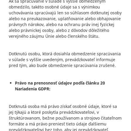
Ak sa spracúvanie v súlade s vyššie obmedzeným
obmedzilo, takéto osobné údaje sa s výnimkou
uchovávania spracúvajú len so súhlasom dotknutej osoby
alebo na preukazovanie, uplatňovanie alebo obhajovanie
právnych nárokov, alebo na ochranu práv inej fyzickej
alebo právnickej osoby, alebo z dôvodov dôležitého
verejného záujmu Únie alebo členského štátu.
Dotknutú osobu, ktorá dosiahla obmedzenie spracúvania
v súlade s vyššie uvedeným, prevádzkovateľ informuje
pred tým, ako bude obmedzenie spracúvania zrušené.
Právo na prenosnosť údajov podľa článku 20
Nariadenia GDPR:
Dotknutá osoba má právo získať osobné údaje, ktoré sa
jej týkajú a ktoré poskytla prevádzkovateľovi, v
štruktúrovanom, bežne používanom a strojovo čitateľnom
formáte a má právo preniesť tieto údaje ďalšiemu
prevádzkovateľovi bez toho, aby jej prevádzkovateľ,