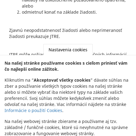
alebo
odmietnuť konať na základe žiadosti.
Zjavnú neopodstatnenosť žiadosti alebo neprimeranosť
žiadosti preukazuje JTRE.
Nastavenia cookies
JTRE môže požiadať o poskytnutie dodatočných informácií
potrebných na potvrdenie totožnosti dotknutej osoby, ak
Na našej stránke používame cookies s cieľom priniesť vám
má oprávnené pochybnosti o totožnosti fyzickej osoby,
čo najlepší online zážitok.
ktorá podáva žiadosť podľa
§ 21 až 27
Zákona o ochrane
osobných údajov; ustanovenie
§ 18
Zákona o ochrane
Kliknutím na “
Akceptovať všetky cookies
” dávate súhlas na
osobných údajov tým nie je dotknuté.
zber a používanie všetkých typov cookies na našej stránke
alebo si môžete vybrať iba niektoré typy na základe vašich
preferencií. Svoj súhlas môžete kedykoľvek zmeniť alebo
V prípade akýchkoľvek otázok sa môžete na JTRE
odvolať na našej stránke. Viac informácií nájdete na stránke
kedykoľvek obrátiť prostredníctvom kontaktného
Informácie o použití Cookies
.
formulára na to určeného a nachádzajúceho sa na
Na našej webovej stránke zbierame a používame aj tzv.
webovej stránke.
základné / funkčné cookies, ktoré sú nevyhnutné na správne
Okrem kontaktného formulára sa na nás môžete
zobrazovanie a fungovanie webovej stránky.