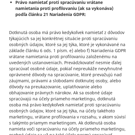
Právo namietať proti spracúvaniu vrátane
namietania proti profilovaniu (ak sa vykonáva)
podľa článku 21 Nariadenia GDPR:
Dotknutá osoba má právo kedykoľvek namietať z dôvodov
týkajúcich sa jej konkrétnej situácie proti spracúvaniu
osobných údajov, ktoré sa jej týka, ktoré je vykonávané na
základe článku 6 ods. 1 písm. e) alebo f) Nariadenia GDPR
vrátane namietania proti profilovaniu založenému na
uvedených ustanoveniach. Prevádzkovateľ nesmie ďalej
spracúvať osobné údaje, pokiaľ nepreukáže nevyhnutné
oprávnené dôvody na spracúvanie, ktoré prevažujú nad
záujmami, právami a slobodami dotknutej osoby, alebo
dôvody na preukazovanie, uplatňovanie alebo
obhajovanie právnych nárokov. Ak sa osobné údaje
spracúvajú na účely priameho marketingu, dotknutá
osoba má právo kedykoľvek namietať proti spracúvaniu
osobných údajov, ktoré sa jej týka, na účely takéhoto
marketingu, vrátane profilovania v rozsahu, v akom súvisí
s takýmto priamym marketingom. Ak dotknutá osoba
namieta voči spracúvaniu na účely priameho marketingu,
osobné údaje sa už na také účely nesmú spracúvať.