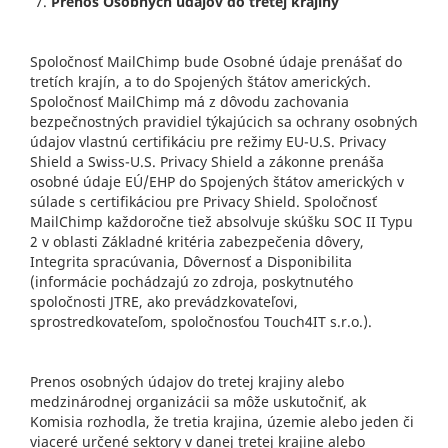
Prenos Osobných údajov do tretej krajiny
Spoločnosť MailChimp bude Osobné údaje prenášať do
tretích krajín, a to do Spojených štátov amerických.
Spoločnosť MailChimp má z dôvodu zachovania
bezpečnostných pravidiel týkajúcich sa ochrany osobných
údajov vlastnú certifikáciu pre režimy EU-U.S. Privacy
Shield a Swiss-U.S. Privacy Shield a zákonne prenáša
osobné údaje EÚ/EHP do Spojených štátov amerických v
súlade s certifikáciou pre Privacy Shield. Spoločnosť
MailChimp každoročne tiež absolvuje skúšku SOC II Typu
2 v oblasti Základné kritéria zabezpečenia dôvery,
Integrita spracúvania, Dôvernosť a Disponibilita
(informácie pochádzajú zo zdroja, poskytnutého
spoločnosti JTRE, ako prevádzkovateľovi,
sprostredkovateľom, spoločnosťou Touch4IT s.r.o.).
Prenos osobných údajov do tretej krajiny alebo
medzinárodnej organizácii sa môže uskutočniť, ak
Komisia rozhodla, že tretia krajina, územie alebo jeden či
viaceré určené sektory v danej tretej krajine alebo