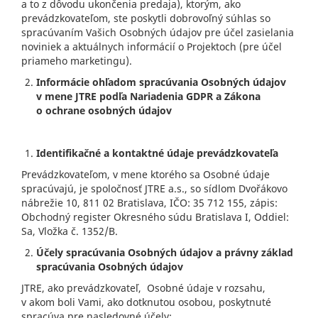
a to z dôvodu ukončenia predaja), ktorým, ako
prevádzkovateľom, ste poskytli dobrovoľný súhlas so
spracúvaním Vašich Osobných údajov pre účel zasielania
noviniek a aktuálnych informácií o Projektoch (pre účel
priameho marketingu).
Informácie ohľadom spracúvania Osobných údajov
v mene JTRE podľa Nariadenia GDPR a Zákona
o ochrane osobných údajov
Identifikačné a kontaktné údaje prevádzkovateľa
Prevádzkovateľom, v mene ktorého sa Osobné údaje
spracúvajú, je spoločnosť JTRE a.s., so sídlom Dvořákovo
nábrežie 10, 811 02 Bratislava, IČO: 35 712 155, zápis:
Obchodný register Okresného súdu Bratislava I, Oddiel:
Sa, Vložka č. 1352/B.
Účely spracúvania Osobných údajov a právny základ
spracúvania Osobných údajov
JTRE, ako prevádzkovateľ, Osobné údaje v rozsahu,
v akom boli Vami, ako dotknutou osobou, poskytnuté
spracúva pre nasledovné účely: