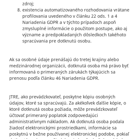
zdroj;
existencia automatizovaného rozhodovania vrátane
profilovania uvedeného v článku 22 ods. 1 a 4
Nariadenia GDPR a v týchto prípadoch aspoň
zmysluplné informácie o použitom postupe, ako aj
význame a predpokladaných dôsledkoch takéhoto
spracúvania pre dotknutú osobu.
Ak sa osobné údaje prenášajú do tretej krajiny alebo
medzinárodnej organizácii, dotknutá osoba má právo byť
informovaná o primeraných zárukách týkajúcich sa
prenosu podľa článku 46 Nariadenia GDPR.
JTRE, ako prevádzkovateľ, poskytne kópiu osobných
údajov, ktoré sa spracúvajú. Za akékoľvek ďalšie kópie, o
ktoré dotknutá osoba požiada, môže prevádzkovateľ
účtovať primeraný poplatok zodpovedajúci
administratívnym nákladom. Ak dotknutá osoba podala
žiadosť elektronickými prostriedkami, informácie sa
poskytnú v bežne používanej elektronickej podobe, pokiaľ