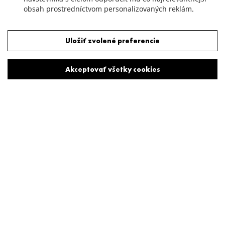
obsah prostredníctvom personalizovaných reklám.
Odmietnuť všetky cookies
Uložiť zvolené preferencie
Akceptovať všetky cookies
O nás
Developerská spoločnosť JTRE a.s. pôsobí na realitnom
trhu už takmer 30 rokov. Vďaka rozsahu a kvalite