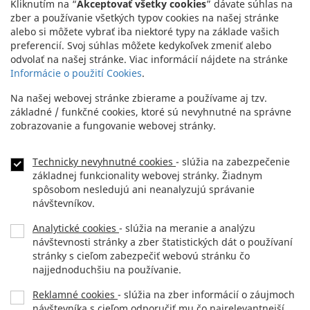
Kliknutím na “
Akceptovať všetky cookies
” dávate súhlas na
zber a používanie všetkých typov cookies na našej stránke
alebo si môžete vybrať iba niektoré typy na základe vašich
preferencií. Svoj súhlas môžete kedykoľvek zmeniť alebo
odvolať na našej stránke. Viac informácií nájdete na stránke
Informácie o použití Cookies
.
Na našej webovej stránke zbierame a používame aj tzv.
základné / funkčné cookies, ktoré sú nevyhnutné na správne
zobrazovanie a fungovanie webovej stránky.
Technicky nevyhnutné cookies
- slúžia na zabezpečenie
základnej funkcionality webovej stránky. Žiadnym
spôsobom nesledujú ani neanalyzujú správanie
návštevníkov.
Analytické cookies
- slúžia na meranie a analýzu
návštevnosti stránky a zber štatistických dát o používaní
stránky s cieľom zabezpečiť webovú stránku čo
najjednoduchšiu na používanie.
Reklamné cookies
- slúžia na zber informácií o záujmoch
návštevníka s cieľom odporučiť mu čo najrelevantnejší