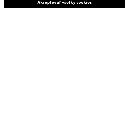
Akceptovať všetky cookies
Líder v biznis hotelierstve
Biznis hotel Crowne Plaza je situovaný v centre hlavného
mesta. Svojou návštevnosťou, ale aj kapacitou a
vybavenosťou si udržiava neustále prvenstvo v biznis
hotelierstve.