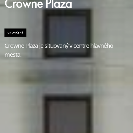
Crowne Plaza
UKONČENÝ
Crowne Plaza je situovaný v centre hlavného
mesta.