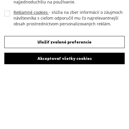
najjednoduchšiu na používanie.
Reklamné cookies
- slúžia na zber informácií o záujmoch
návštevníka s cieľom odporučiť mu čo najrelevantnejší
obsah prostredníctvom personalizovaných reklám.
Odmietnuť všetky cookies
Uložiť zvolené preferencie
Akceptovať všetky cookies
Jeden z najluxusnejších hotelov
Moskvy
Päťhviezdičkový hotel v historickom centre Moskvy s