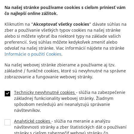
Kontakt
Na našej stránke používame cookies s cieľom priniesť vám
čo najlepší online zážitok.
Headquarters:
+421 2 5941 8200
Kliknutím na “
Akceptovať všetky cookies
” dávate súhlas na
Showroom:
+421 2 5941 8855
zber a používanie všetkých typov cookies na našej stránke
alebo si môžete vybrať iba niektoré typy na základe vašich
preferencií. Svoj súhlas môžete kedykoľvek zmeniť alebo
odvolať na našej stránke. Viac informácií nájdete na stránke
Informácie o použití Cookies
.
Na našej webovej stránke zbierame a používame aj tzv.
základné / funkčné cookies, ktoré sú nevyhnutné na správne
zobrazovanie a fungovanie webovej stránky.
Technicky nevyhnutné cookies
- slúžia na zabezpečenie
NEWSLETTER
Footer
základnej funkcionality webovej stránky. Žiadnym
menu
spôsobom nesledujú ani neanalyzujú správanie
KONTAKT
návštevníkov.
Analytické cookies
- slúžia na meranie a analýzu
DLHOPISY
návštevnosti stránky a zber štatistických dát o používaní
stránky s cieľom zabezpečiť webovú stránku čo