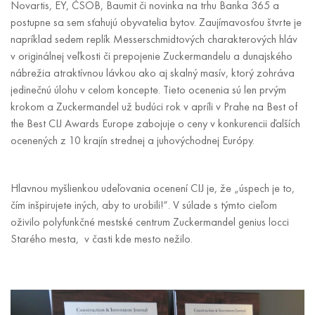
Novartis, EY, ČSOB, Baumit či novinka na trhu Banka 365 a
postupne sa sem sťahujú obyvatelia bytov. Zaujímavosťou štvrte je
napríklad sedem replík Messerschmidtových charakterových hláv
v originálnej veľkosti či prepojenie Zuckermandelu a dunajského
nábrežia atraktívnou lávkou ako aj skalný masív, ktorý zohráva
jedinečnú úlohu v celom koncepte. Tieto ocenenia sú len prvým
krokom a Zuckermandel už budúci rok v apríli v Prahe na Best of
the Best CIJ Awards Europe zabojuje o ceny v konkurencii ďalších
ocenených z 10 krajín strednej a juhovýchodnej Európy.
Hlavnou myšlienkou udeľovania ocenení CIJ je, že „úspech je to,
čím inšpirujete iných, aby to urobili!“. V súlade s týmto cieľom
oživilo polyfunkčné mestské centrum Zuckermandel genius locci
Starého mesta, v časti kde mesto nežilo.