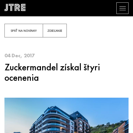
Toggl
naviga
Skočiť
na
hlavný
SPÄŤ NA NOVINKY
ZDIEĽANIE
obsah
04 Dec, 2017
Zuckermandel získal štyri
ocenenia