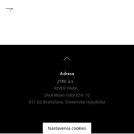
Adresa
JTRE a.s.
,
RIVER PARK,
Dvořákovo nábrežie 10
811 02 Bratislava, Slovenská republika
Nastavenia cookies