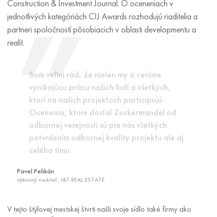
Construction & Investment Journal. O oceneniach v
jednotlivých kategóriách CIJ Awards rozhodujú riaditelia a
partneri spoločností pôsobiacich v oblasti developmentu a
realít.
Som veľmi rád, že nielen my si ceníme
vynikajúcu prácu našich ľudí a všetkých,
ktorí na našich projektoch participujú.
Ocenenia, ktoré dostal Zuckermandel od
odbornej verejnosti sú pre nás všetkých
potvrdením odbornej kvality projektu ale aj
celého tímu.
Pavel Pelikán
výkonný riaditeľ, J&T REAL ESTATE
V tejto štýlovej mestskej štvrti našli svoje sídlo také firmy ako