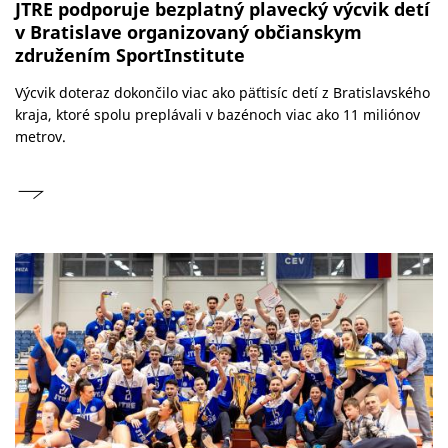
JTRE podporuje bezplatný plavecký výcvik detí
v Bratislave organizovaný občianskym
združením SportInstitute
Výcvik doteraz dokončilo viac ako päťtisíc detí z Bratislavského
kraja, ktoré spolu preplávali v bazénoch viac ako 11 miliónov
metrov.