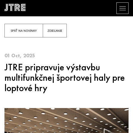
Toggl
naviga
Skočiť
na
hlavný
SPÄŤ NA NOVINKY
ZDIEĽANIE
obsah
01 Oct, 2025
JTRE pripravuje výstavbu
multifunkčnej športovej haly pre
loptové hry