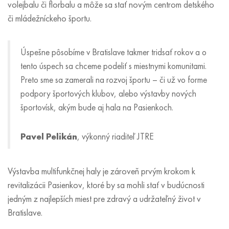
volejbalu či florbalu a môže sa stať novým centrom detského
či mládežníckeho športu.
Úspešne pôsobíme v Bratislave takmer tridsať rokov a o
tento úspech sa chceme podeliť s miestnymi komunitami.
Preto sme sa zamerali na rozvoj športu – či už vo forme
podpory športových klubov, alebo výstavby nových
športovísk, akým bude aj hala na Pasienkoch.
Pavel Pelikán
, výkonný riaditeľ JTRE
Výstavba multifunkčnej haly je zároveň prvým krokom k
revitalizácii Pasienkov, ktoré by sa mohli stať v budúcnosti
jedným z najlepších miest pre zdravý a udržateľný život v
Bratislave.