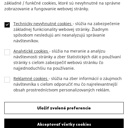
základné / funkčné cookies, ktoré sú nevyhnutné na správne
zobrazovanie a fungovanie webovej stránky.
Technicky nevyhnutné cookies
- slúžia na zabezpečenie
NEWSLETTER
Footer
základnej funkcionality webovej stránky. Žiadnym
menu
spôsobom nesledujú ani neanalyzujú správanie
KONTAKT
návštevníkov.
Analytické cookies
- slúžia na meranie a analýzu
DLHOPISY
návštevnosti stránky a zber štatistických dát o používaní
stránky s cieľom zabezpečiť webovú stránku čo
OCHRANA OSOBNÝCH ÚDAJOV
najjednoduchšiu na používanie.
Reklamné cookies
- slúžia na zber informácií o záujmoch
návštevníka s cieľom odporučiť mu čo najrelevantnejší
Copyright (c) 2012 JTRE.
obsah prostredníctvom personalizovaných reklám.
All rights reserved.
Odmietnuť všetky cookies
Uložiť zvolené preferencie
Akceptovať všetky cookies