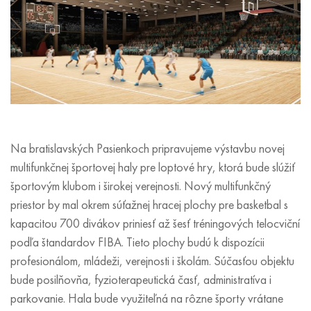
Na bratislavských Pasienkoch pripravujeme výstavbu novej
multifunkčnej športovej haly pre loptové hry, ktorá bude slúžiť
športovým klubom i širokej verejnosti. Nový multifunkčný
priestor by mal okrem súťažnej hracej plochy pre basketbal s
kapacitou 700 divákov priniesť až šesť tréningových telocviční
podľa štandardov FIBA. Tieto plochy budú k dispozícii
profesionálom, mládeži, verejnosti i školám. Súčasťou objektu
bude posilňovňa, fyzioterapeutická časť, administratíva i
parkovanie. Hala bude využiteľná na rôzne športy vrátane