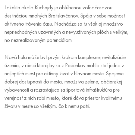
Lokalita okolo Kuchajdy je obľúbenou voľnočasovou
destináciou mnohých Bratislavčanov. Spája v sebe možnosť
aktívneho trávenia času. Nachádza sa tu však aj množstvo
nepriechodných uzavretých a nevyužívaných plôch s veľkým,
no nezrealizovaným potenciálom.
Nová hala môže byť prvým krokom komplexnej revitalizácie
územia, v rámci ktorej by sa z Pasienkov mohlo stať jedno z
najlepších miest pre aktívny život v hlavnom meste. Spojenie
dobrej dostupnosti do mesta, množstva zelene, občianskej
vybavenosti a rozrastajúca sa športová infraštruktúra pre
verejnosť z nich robí miesto, ktoré dáva priestor kvalitnému
životu v meste so všetkým, čo k nemu patrí.