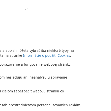
e alebo si môžete vybrať iba niektoré typy na
ete na stránke
Informácie o použití Cookies
.
TTER
KONTAKT
DLHOPISY
OCHRANA OSOBNÝCH ÚDAJOV
zobrazovanie a fungovanie webovej stránky.
Copyright (c) 2012 JTRE - All rights reserved
bom nesledujú ani neanalyzujú správanie
y s cieľom zabezpečiť webovú stránku čo
 obsah prostredníctvom personalizovaných reklám.