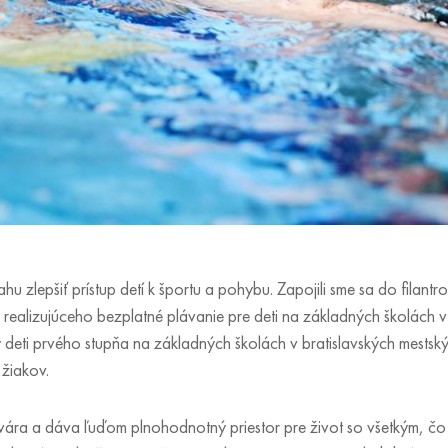
u zlepšiť prístup detí k športu a pohybu. Zapojili sme sa do filant
 realizujúceho bezplatné plávanie pre deti na základných školách v
y deti prvého stupňa na základných školách v bratislavských mestsk
 žiakov.
ára a dáva ľuďom plnohodnotný priestor pre život so všetkým, čo k