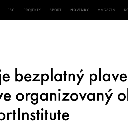
ESG
PROJEKTY
ŠPORT
NOVINKY
MAGAZÍN
K
e bezplatný plave
lave organizovaný 
tInstitute