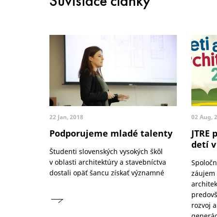
Súvisiace články
22 Jan, 2018
02 Aug, 
Podporujeme mladé talenty
JTRE 
detí v
Študenti slovenských vysokých škôl
v oblasti architektúry a stavebníctva
Spoločn
dostali opäť šancu získať významné
záujem 
archite
predovš
rozvoj a
generác