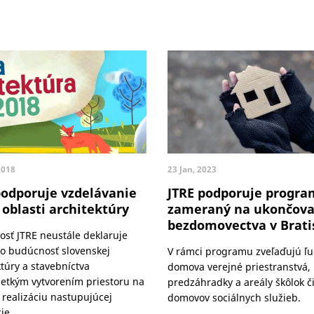
2018
23 Jan, 2023
podporuje vzdelávanie
JTRE podporuje progra
 oblasti architektúry
zameraný na ukončova
bezdomovectva v Brati
osť JTRE neustále deklaruje
o budúcnosť slovenskej
V rámci programu zveľaďujú ľu
ktúry a stavebníctva
domova verejné priestranstvá, 
etkým vytvorením priestoru na
predzáhradky a areály škôlok č
 realizáciu nastupujúcej
domovov sociálnych služieb.
ie.