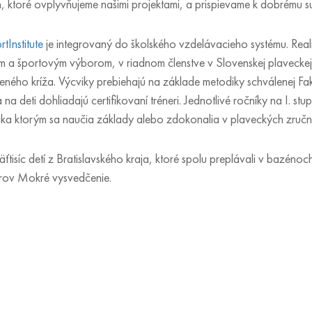
h, ktoré ovplyvňujeme našimi projektami, a prispievame k dobrému 
Institute
je integrovaný do školského vzdelávacieho systému. Rea
m a športovým výborom, v riadnom členstve v Slovenskej plaveckej 
ného kríža. Výcviky prebiehajú na základe metodiky schválenej Fak
na deti dohliadajú certifikovaní tréneri. Jednotlivé ročníky na I. st
ka ktorým sa naučia základy alebo zdokonalia v plaveckých zručn
tisíc detí z Bratislavského kraja, ktoré spolu preplávali v bazénoc
orov Mokré vysvedčenie.