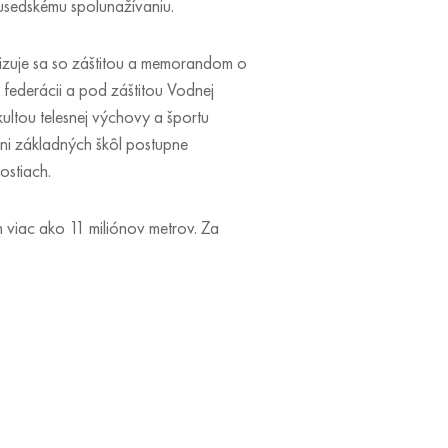
susedskému spolunažívaniu.
lizuje sa so záštitou a memorandom o
federácii a pod záštitou Vodnej
ultou telesnej výchovy a športu
upni základných škôl postupne
ostiach.
h viac ako 11 miliónov metrov. Za