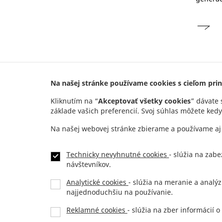
Na našej stránke používame cookies s cieľom prini
Kliknutím na “
Akceptovať všetky cookies
” dávate 
základe vašich preferencií. Svoj súhlas môžete kedy
Adresa
Na našej webovej stránke zbierame a používame aj 
JTRE a.s.
,
RIVER PARK,
Dvořákovo nábrežie 10
811 02 Bratislava, Slovenská republika
Technicky nevyhnutné cookies
- slúžia na zab
návštevníkov.
Analytické cookies
- slúžia na meranie a analýz
Kontakt
najjednoduchšiu na používanie.
Headquarters:
+421 2 5941 8200
Showroom:
+42
Reklamné cookies
- slúžia na zber informácií