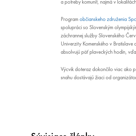
a potreby komunít, najmä v lokalitác
Program
občianskeho združenia Sport
spolupráci so Slovenským olympijský
záchrannej služby Slovenského Červe
Univerzity Komenského v Bratislave a 
absolvujú päť plaveckých hodín, vďa
Výcvik doteraz dokončilo viac ako päť
snahu dostávajú žiaci od organizát