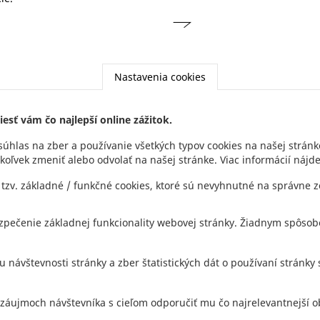
Nastavenia cookies
esť vám čo najlepší online zážitok.
súhlas na zber a používanie všetkých typov cookies na našej stránk
koľvek zmeniť alebo odvolať na našej stránke. Viac informácií nájd
NEWSLE
Footer
tzv. základné / funkčné cookies, ktoré sú nevyhnutné na správne 
menu
ezpečenie základnej funkcionality webovej stránky. Žiadnym spôso
u návštevnosti stránky a zber štatistických dát o používaní stránk
1 2 5941 8855
 o záujmoch návštevníka s cieľom odporučiť mu čo najrelevantnejší