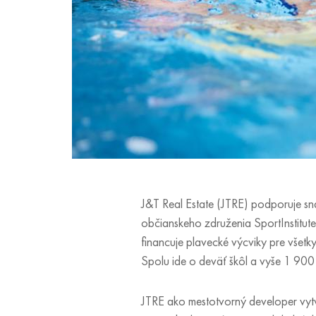
J&T Real Estate (JTRE) podporuje snah
občianskeho združenia SportInstitute
financuje plavecké výcviky pre všetk
Spolu ide o deväť škôl a vyše 1 900
JTRE ako mestotvorný developer vytv