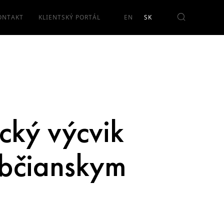
ONTAKT
KLIENTSKÝ PORTÁL
cký výcvik
občianskym