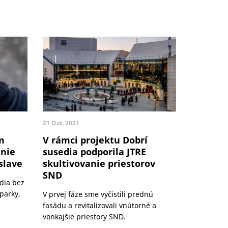
21 Oct, 2021
m
V rámci projektu Dobrí
nie
susedia podporila JTRE
slave
skultivovanie priestorov
SND
dia bez
parky,
V prvej fáze sme vyčistili prednú
i
fasádu a revitalizovali vnútorné a
vonkajšie priestory SND.