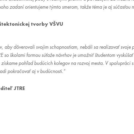
ho zadaní orientujeme týmto smerom, takže téma je aj súčasťou n
itektonickej tvorby VŠVU
v, aby dôverovali svojim schopnostiam, nebáli sa realizovať svoje 
 so školami formou súťaže návrhov je umožniť študentom vyskúšať si
 získame pohľad budúcich kolegov na rozvoj mesta. V spolupráci s
adi pokračovať aj v budúcnosti.“
diteľ JTRE