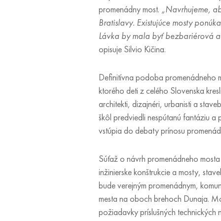
promenádny most.
„Navrhujeme, aby
Bratislavy. Existujúce mosty ponúk
Lávka by mala byť bezbariérová a
opisuje Silvio Kičina.
Definitívna podoba promenádneho most
ktorého deti z celého Slovenska kresl
architekti, dizajnéri, urbanisti a sta
škôl predviedli nespútanú fantáziu a 
vstúpia do debaty prínosu promenád
Súťaž o návrh promenádneho mosta ni
inžinierske konštrukcie a mosty, stav
bude verejným promenádnym, komunik
mesta na oboch brehoch Dunaja. Most
požiadavky príslušných technických 