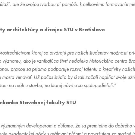
 súťaži, ale že svojou tvorbou aj pomôžu k celkovému formovaniu mes
y architektúry a dizajnu STU v Bratislave
rostredníctvom ktorej sa otvárajú pre našich študentov možnosti pr
 významu, ako je vznikajúca štvrť neďaleko historického centra Bra
ou praxou sa priamo podporuje rozvoj talentu a kreativity našich 
sta venovať. Už počas štúdia by si tak začali napĺňať svoje uzna
om na reálnu stavbu, na ktorej návrhu sa spolupodieľali.“
ekanka Stavebnej fakulty STU
 významným developerom a dúfame, že sa premietne do dobrého vý
ojenie akademickej pôdy s reálnymi plánmi a považujem za možné ic