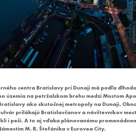
ného centra Bratislavy pri Dunaji má podľa dlhodo
ého územia na petržalskom brehu medzi Mostom Apol
 Bratislavy ako skutočnej metropoly na Dunaji. Ob
ulvár prilákajú Bratislavčanov a návštevníkov mest
ykli i peši. A to aj vďaka plánovanému promenádnem
Námestím M. R. Štefánika v Eurovea City.