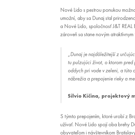
Nové Lido s pestrou ponukou možností
umožní, aby sa Dunaj stal prirodzeno
a Nové Lido, spoločnosť J&T REAL E
zároveň sa stane novým atraktívnym 
„Dunaj je najdôležitejší z určuj
tu pulzujúci život, o ktorom pred
oddych pri vode v zeleni, a túto 
nábrežia a prepojenie rieky a me
Silvio Kičina, projektový
S týmto prepojením, ktoré urobí z Bra
užívať. Nové Lido spojí oba brehy D
obyvateľom i návštevníkom Bratislavy 