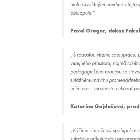
nielen kvalitnými návrhmi v tejto
obklopuje.“
Pavel Gregor, dekan Fakult
„S radosťou vítame spoluprácu, p
verejného priestoru, najmä takého
pedagogického procesu so stavebn
súťažnému návrhu promenádneho mo
inžiniera – možnosťou ukázať prst
Katarína Gajdošová, prod
„Vážime si možnosť spolupráce s
súťaže je príležitosťou pre prep