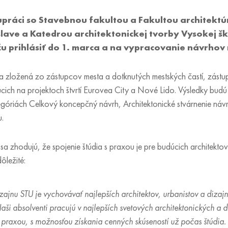
upráci so Stavebnou fakultou a Fakultou architektú
islave a Katedrou architektonickej tvorby Vysokej 
žu prihlásiť do 1. marca a na vypracovanie návrhov
a zložená zo zástupcov mesta a dotknutých mestských častí, zást
júcich na projektoch štvrtí Eurovea City a Nové Lido. Výsledky bud
óriách Celkový koncepčný návrh, Architektonické stvárnenie návrh
.
t sa zhodujú, že spojenie štúdia s praxou je pre budúcich architekto
ôležité:
zajnu STU je vychovávať najlepších architektov, urbanistov a dizajn
aši absolventi pracujú v najlepších svetových architektonických a 
praxou, s možnosťou získania cenných skúseností už počas štúdia. V