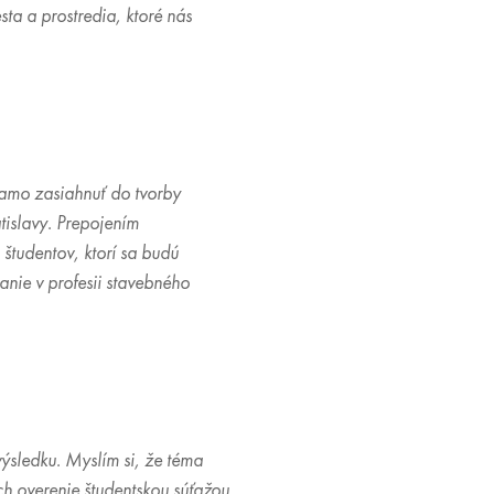
ta a prostredia, ktoré nás
iamo zasiahnuť do tvorby
tislavy. Prepojením
študentov, ktorí sa budú
nie v profesii stavebného
sledku. Myslím si, že téma
h overenie študentskou súťažou.