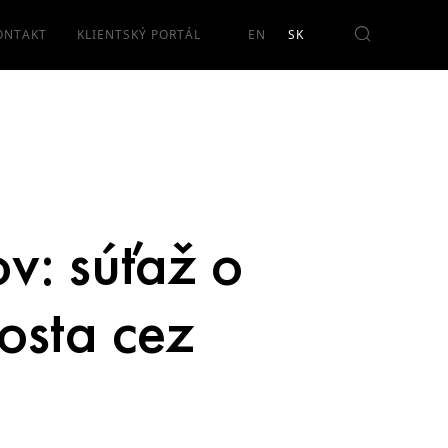
ONTAKT
KLIENTSKÝ PORTÁL
v: súťaž o
osta cez