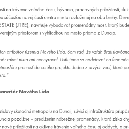
 na trávenie voľného času, bývania, pracovných príležitostí, služ
u súčasťou novej časti centra mesta rozloženej na oba brehy. Deve
STATE (JTRE), navrhuje vybudovať promenádny most, ktorý bude s
verejným priestorom s vyhliadkou na mesto priamo z Dunaja.
úcich atribútov územia Nového Lida. Som rád, že vzťah Bratislavča
 pár rokmi nikto ani nechyroval. Usilujeme sa nadviazať na fenomén
atmosféru preniesť do celého projektu. Jedna z prvých vecí, ktoré po
sta.“
 manažér Nového Lida
tislavy skutočnú metropolu na Dunaji, súvisí aj infraštruktúra prispô
unaja pozdĺžne – predĺžením nábrežnej promenády, ktorá získa chýb
nové príležitosti na aktívne trávenie voľného času aj oddych, a pri