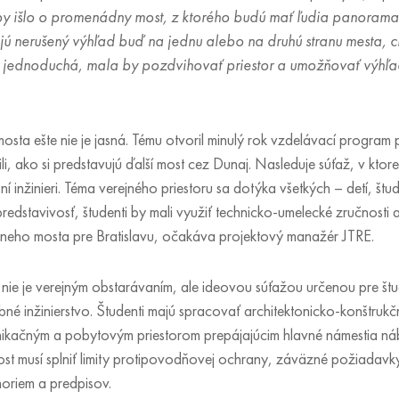
 išlo o promenádny most, z ktorého budú mať ľudia panoramat
ajú nerušený výhľad buď na jednu alebo na druhú stranu mesta, c
 jednoduchá, mala by pozdvihovať priestor a umožňovať výhľa
a ešte nie je jasná. Tému otvoril minulý rok vzdelávací program pr
ili, ako si predstavujú ďalší most cez Dunaj. Nasleduje súťaž, v ktor
vební inžinieri. Téma verejného priestoru sa dotýka všetkých – detí, š
predstavivosť, študenti by mali využiť technicko-umelecké zručnosti a
neho mosta pre Bratislavu, očakáva projektový manažér JTRE.
e je verejným obstarávaním, ale ideovou súťažou určenou pre štu
ebné inžinierstvo. Študenti majú spracovať architektonicko-konštruk
ačným a pobytovým priestorom prepájajúcim hlavné námestia nábr
 musí splniť limity protipovodňovej ochrany, záväzné požiadavky
noriem a predpisov.