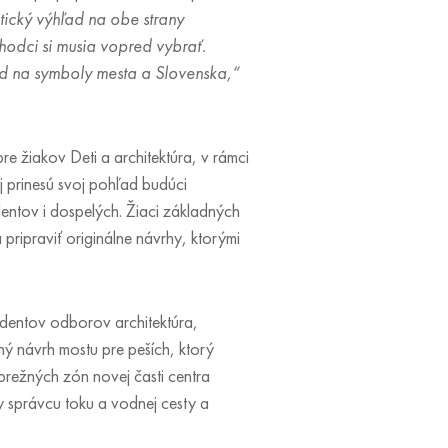
ický výhľad na obe strany
hodci si musia vopred vybrať.
d na symboly mesta a Slovenska,“
e žiakov Deti a architektúra, v rámci
ej prinesú svoj pohľad budúci
tudentov i dospelých. Žiaci základných
 pripraviť originálne návrhy, ktorými
dentov odborov architektúra,
čný návrh mostu pre peších, ktorý
ežných zón novej časti centra
 správcu toku a vodnej cesty a