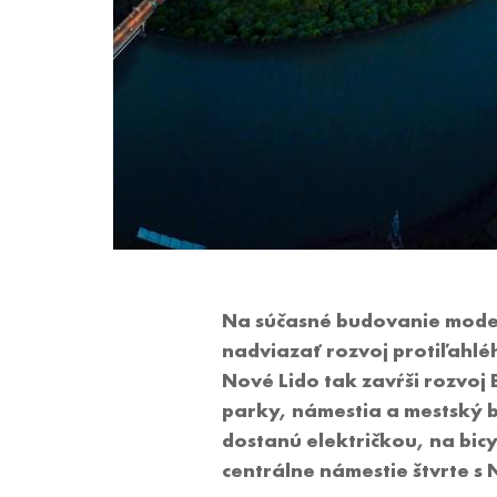
Na súčasné budovanie moder
nadviazať rozvoj protiľahl
Nové Lido tak zavŕši rozvoj
parky, námestia a mestský b
dostanú električkou, na bic
centrálne námestie štvrte s 