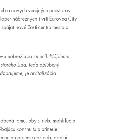
ieb a nových verejných priestorov
loper nábrežných štvrtí Eurovea City
pájať nové časti centra mesta a
nov k nábrežiu sa zmenil. Nájdeme
 starého Lida, teda obľúbený
dporujeme, je revitalizácia
sobená tomu, aby si rieku mohli ľudia
ajúcu kontinuitu a prinesie
ečne prepojenie cez rieku doplní