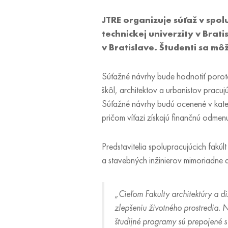
JTRE organizuje súťaž v spol
technickej univerzity v Brat
v Bratislave. Študenti sa mô
Súťažné návrhy bude hodnotiť porot
škôl, architektov a urbanistov pracu
Súťažné návrhy budú ocenené v kateg
pričom víťazi získajú finančnú odmenu
Predstavitelia spolupracujúcich fakúl
a stavebných inžinierov mimoriadne d
„Cieľom Fakulty architektúry a di
zlepšeniu životného prostredia. N
študijné programy sú prepojené s 