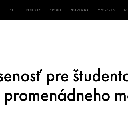
ESG
PROJEKTY
ŠPORT
NOVINKY
MAGAZÍN
K
enosť pre študento
rh promenádneho m