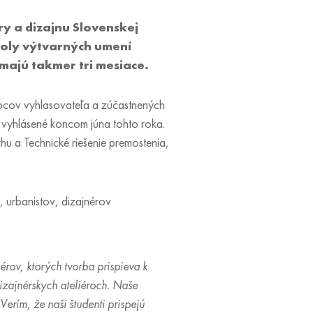
ry a dizajnu Slovenskej
školy výtvarných umení
 majú takmer tri mesiace.
upcov vyhlasovateľa a zúčastnených
ú vyhlásené koncom júna tohto roka.
u a Technické riešenie premostenia,
v, urbanistov, dizajnérov
érov, ktorých tvorba prispieva k
dizajnérskych ateliéroch. Naše
erím, že naši študenti prispejú