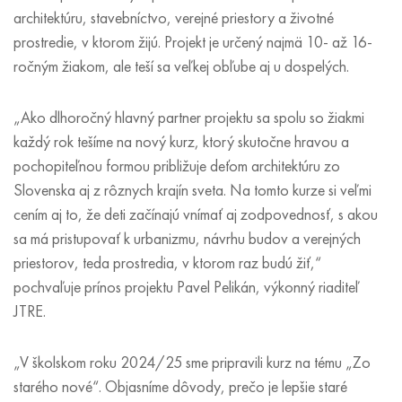
architektúru, stavebníctvo, verejné priestory a životné
prostredie, v ktorom žijú. Projekt je určený najmä 10- až 16-
ročným žiakom, ale teší sa veľkej obľube aj u dospelých.
„Ako dlhoročný hlavný partner projektu sa spolu so žiakmi
každý rok tešíme na nový kurz, ktorý skutočne hravou a
pochopiteľnou formou približuje deťom architektúru zo
Slovenska aj z rôznych krajín sveta. Na tomto kurze si veľmi
cením aj to, že deti začínajú vnímať aj zodpovednosť, s akou
sa má pristupovať k urbanizmu, návrhu budov a verejných
priestorov, teda prostredia, v ktorom raz budú žiť,“
pochvaľuje prínos projektu Pavel Pelikán, výkonný riaditeľ
JTRE.
„V školskom roku 2024/25 sme pripravili kurz na tému „Zo
starého nové“. Objasníme dôvody, prečo je lepšie staré