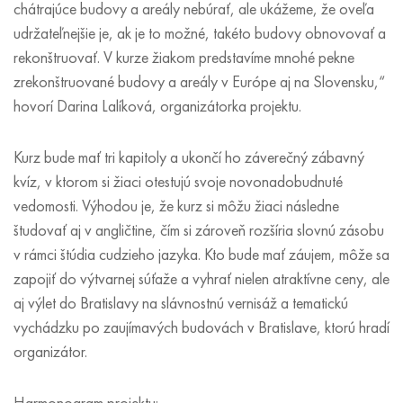
chátrajúce budovy a areály nebúrať, ale ukážeme, že oveľa
udržateľnejšie je, ak je to možné, takéto budovy obnovovať a
rekonštruovať. V kurze žiakom predstavíme mnohé pekne
zrekonštruované budovy a areály v Európe aj na Slovensku,“
hovorí Darina Lalíková, organizátorka projektu.
Kurz bude mať tri kapitoly a ukončí ho záverečný zábavný
kvíz, v ktorom si žiaci otestujú svoje novonadobudnuté
vedomosti. Výhodou je, že kurz si môžu žiaci následne
študovať aj v angličtine, čím si zároveň rozšíria slovnú zásobu
v rámci štúdia cudzieho jazyka. Kto bude mať záujem, môže sa
zapojiť do výtvarnej súťaže a vyhrať nielen atraktívne ceny, ale
aj výlet do Bratislavy na slávnostnú vernisáž a tematickú
vychádzku po zaujímavých budovách v Bratislave, ktorú hradí
organizátor.
Harmonogram projektu: