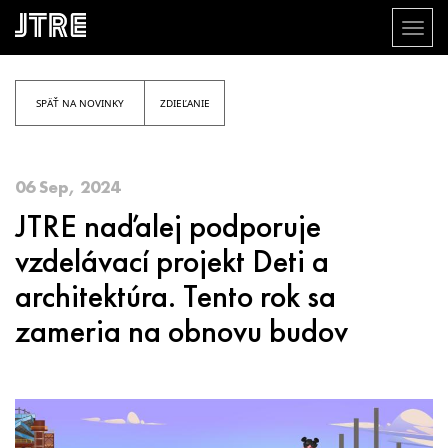
Toggl
naviga
Skočiť
na
hlavný
SPÄŤ NA NOVINKY
ZDIEĽANIE
obsah
06 Sep, 2024
JTRE naďalej podporuje
vzdelávací projekt Deti a
architektúra. Tento rok sa
zameria na obnovu budov