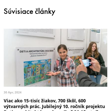
Súvisiace články
30 Apr, 2024
Viac ako 15-tisíc žiakov, 700 škôl, 600
výtvarných prác. Jubilejný 10. ročník projektu