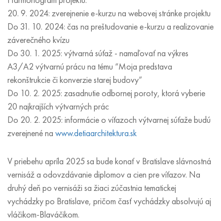
20. 9. 2024: zverejnenie e-kurzu na webovej stránke projektu
Do 31. 10. 2024: čas na preštudovanie e-kurzu a realizovanie
záverečného kvízu
Do 30. 1. 2025: výtvarná súťaž - namaľovať na výkres
A3/A2 výtvarnú prácu na tému “Moja predstava
rekonštrukcie či konverzie starej budovy”
Do 10. 2. 2025: zasadnutie odbornej poroty, ktorá vyberie
20 najkrajších výtvarných prác
Do 20. 2. 2025: informácie o víťazoch výtvarnej súťaže budú
zverejnené na
www.detiaarchitektura.sk
V priebehu apríla 2025 sa bude konať v Bratislave slávnostná
vernisáž a odovzdávanie diplomov a cien pre víťazov. Na
druhý deň po vernisáži sa žiaci zúčastnia tematickej
vychádzky po Bratislave, pričom časť vychádzky absolvujú aj
vláčikom-Blaváčikom.