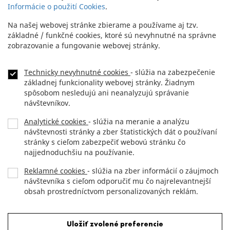
Informácie o použití Cookies
.
Na našej webovej stránke zbierame a používame aj tzv.
základné / funkčné cookies, ktoré sú nevyhnutné na správne
zobrazovanie a fungovanie webovej stránky.
Technicky nevyhnutné cookies
- slúžia na zabezpečenie
NEWSLETTER
Footer
základnej funkcionality webovej stránky. Žiadnym
menu
spôsobom nesledujú ani neanalyzujú správanie
KONTAKT
návštevníkov.
Analytické cookies
- slúžia na meranie a analýzu
DLHOPISY
návštevnosti stránky a zber štatistických dát o používaní
stránky s cieľom zabezpečiť webovú stránku čo
OCHRANA OSOBNÝCH ÚDAJOV
najjednoduchšiu na používanie.
Reklamné cookies
- slúžia na zber informácií o záujmoch
návštevníka s cieľom odporučiť mu čo najrelevantnejší
Copyright (c) 2012 JTRE.
obsah prostredníctvom personalizovaných reklám.
All rights reserved.
Odmietnuť všetky cookies
Uložiť zvolené preferencie