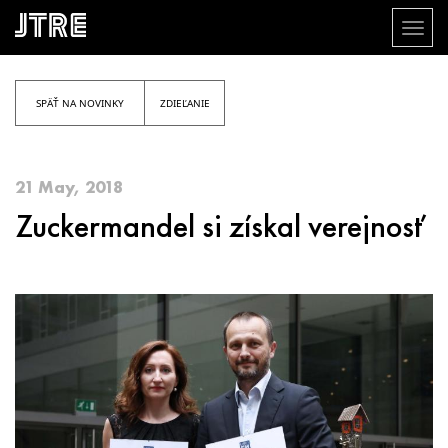
Toggl
naviga
Skočiť
na
hlavný
SPÄŤ NA NOVINKY
ZDIEĽANIE
obsah
21 May, 2018
Zuckermandel si získal verejnosť