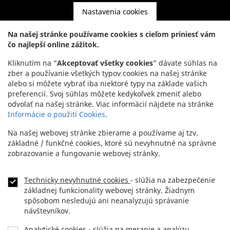
Nastavenia cookies
Kontakt
Na našej stránke používame cookies s cieľom priniesť vám
čo najlepší online zážitok.
Headquarters:
+421 2 5941 8200
Kliknutím na “
Akceptovať všetky cookies
” dávate súhlas na
Showroom:
+421 2 5941 8855
zber a používanie všetkých typov cookies na našej stránke
alebo si môžete vybrať iba niektoré typy na základe vašich
preferencií. Svoj súhlas môžete kedykoľvek zmeniť alebo
odvolať na našej stránke. Viac informácií nájdete na stránke
Informácie o použití Cookies
.
Na našej webovej stránke zbierame a používame aj tzv.
základné / funkčné cookies, ktoré sú nevyhnutné na správne
zobrazovanie a fungovanie webovej stránky.
Technicky nevyhnutné cookies
- slúžia na zabezpečenie
NEWSLETTER
Footer
základnej funkcionality webovej stránky. Žiadnym
menu
spôsobom nesledujú ani neanalyzujú správanie
KONTAKT
návštevníkov.
Analytické cookies
- slúžia na meranie a analýzu