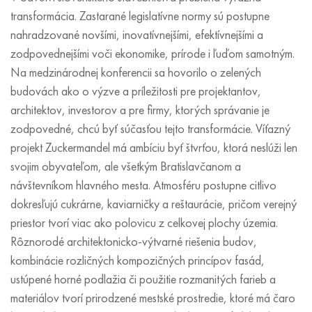
transformácia. Zastarané legislatívne normy sú postupne
nahradzované novšími, inovatívnejšími, efektívnejšími a
zodpovednejšími voči ekonomike, prírode i ľuďom samotným.
Na medzinárodnej konferencii sa hovorilo o zelených
budovách ako o výzve a príležitosti pre projektantov,
architektov, investorov a pre firmy, ktorých správanie je
zodpovedné, chcú byť súčasťou tejto transformácie. Víťazný
projekt Zuckermandel má ambíciu byť štvrťou, ktorá neslúži len
svojim obyvateľom, ale všetkým Bratislavčanom a
návštevníkom hlavného mesta. Atmosféru postupne citlivo
dokresľujú cukrárne, kaviarničky a reštaurácie, pričom verejný
priestor tvorí viac ako polovicu z celkovej plochy územia.
Rôznorodé architektonicko-výtvarné riešenia budov,
kombinácie rozličných kompozičných princípov fasád,
ustúpené horné podlažia či použitie rozmanitých farieb a
materiálov tvorí prirodzené mestské prostredie, ktoré má čaro