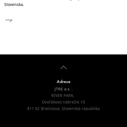
Slovenska.
Adresa
JTRE a.s.
,
RIVER PARK,
Dvořákovo nábrežie 10
811 02 Bratislava, Slovenská republika