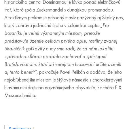
historického centra. Dominantou je lávka ponad električkovú
trať, ktorá spája Zuckermandel s dunajskou promenádou.
Atraktívnym prvkom je prírodný masív nazývaný aj Skalný nos,
ktorý zohráva jedinečnú úlohu v celom koncepte.
„Pre
botaniku je veľmi významným miestom, pretože
predstavuje územie celkom prvého opisu rastliny zvanej
Skalničník guľkovitý a my sme radi, že sa nám lokalitu
s pôvodnou flórou podarilo zachovať a sprístupniť
Bratislavčanom, ktorí pri verejnom hlasovaní určite ocenili
aj tento benefit“
, pokračuje Pavel Pelikán a dodáva, že jeho
najobľúbenejším miestom je štýlové námestie s charakterovými
hlavami niekdajšieho najznámejšieho obyvateľa, sochára F. X.
Messerschmidta.