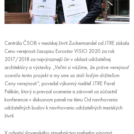
Centrála ČSOB v mestskej štvrti Zuckermandel od JTRE získala
Cenu verejnosti časopisu Eurostav VISIO 2020 za rok
2017/2018 za najvýraznejší čin v oblasti udržateľnej
architektúry a výstavby.
„Veľmi si vážime, že práve verejnosť
ocenila tento projekt a my sme sa stali hrdým držiteľom
Ceny verejnosti“
, povedal výkonný riaditeľ JTRE Pavel
Pelikán, ktorý si prevzal ocenenie a zároveň sa zúčastnil
konferencie v diskusnom paneli na tému Od navrhovania
udržateľných budov k navrhovaniu udržateľných mestských
štvrtí.
V odvetví slovenského stavebníctva prebieha výrazná