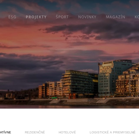
ESG
PROJEKTY
ŠPORT
NOVINKY
MAGAZÍN
K
ATÍVNE
REZIDENČNÉ
HOTELOVÉ
LOGISTICKÉ A PRIEMYSELNÉ