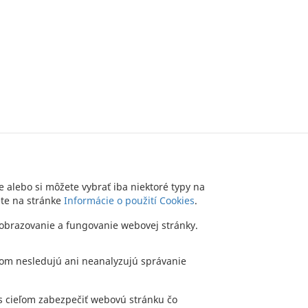
e alebo si môžete vybrať iba niektoré typy na
ete na stránke
Informácie o použití Cookies
.
TTER
KONTAKT
DLHOPISY
OCHRANA OSOBNÝCH ÚDAJOV
zobrazovanie a fungovanie webovej stránky.
Copyright (c) 2012 JTRE - All rights reserved
bom nesledujú ani neanalyzujú správanie
y s cieľom zabezpečiť webovú stránku čo