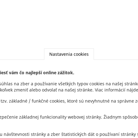
Nastavenia cookies
esť vám čo najlepší online zážitok.
súhlas na zber a používanie všetkých typov cookies na našej stránk
koľvek zmeniť alebo odvolať na našej stránke. Viac informácií nájd
NEWSLE
Footer
tzv. základné / funkčné cookies, ktoré sú nevyhnutné na správne 
menu
ezpečenie základnej funkcionality webovej stránky. Žiadnym spôso
u návštevnosti stránky a zber štatistických dát o používaní stránk