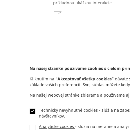
príkladnou ukážkou interakcie
objektu s okolitou zástavbou.
Na našej stránke používame cookies s cieľom prini
Kliknutím na “
Akceptovať všetky cookies
” dávate 
základe vašich preferencií. Svoj súhlas môžete kedy
Adresa
Na našej webovej stránke zbierame a používame aj 
JTRE a.s.
,
RIVER PARK,
Dvořákovo nábrežie 10
811 02 Bratislava, Slovenská republika
Technicky nevyhnutné cookies
- slúžia na zab
návštevníkov.
Analytické cookies
- slúžia na meranie a analýz
Kontakt