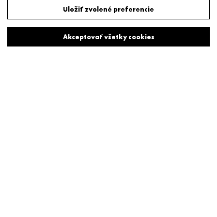
Odmietnuť všetky cookies
Uložiť zvolené preferencie
Akceptovať všetky cookies
Metropolitné pracovné prostredie
Tower 115 patrí medzi najvyššie a najznámejšie administratívne
budovy v Bratislave. 28 poschodí ponúka metropolitné,
dynamické pracovné prostredie v srdci mesta, fantastickú
dopravnú dostupnosť, nádherné výhľady, bezchybnú
vybavenosť.