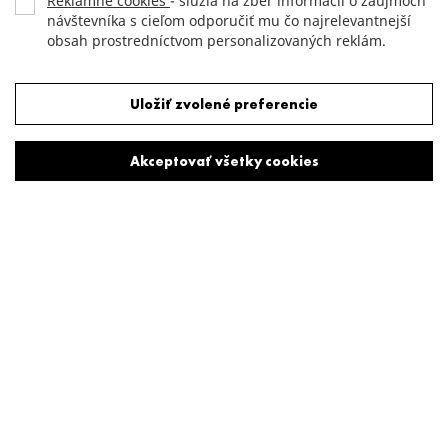
Reklamné cookies
- slúžia na zber informácií o záujmoch
návštevníka s cieľom odporučiť mu čo najrelevantnejší
obsah prostredníctvom personalizovaných reklám.
Odmietnuť všetky cookies
Uložiť zvolené preferencie
Akceptovať všetky cookies
Multifunkčný projekt navrhnutý renomovanými londýnskymi
architektmi Squire & Partners zahŕňa dve obytné veže,
kancelársku budovu, obchodné a kultúrne priestory. Centrálne
situovaný Triptych Bankside ponúka vynikajúce spojenie,
úchvatné výhľady a množstvo súkromnej vybavenosti, ako aj
svetoznáme pamiatky a atrakcie v bezprostrednom susedstve.