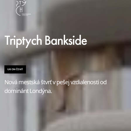
Triptych Bankside
UKONČENÝ
Nová mestská štvrť v pešej vzdialenosti od
dominánt Londýna.