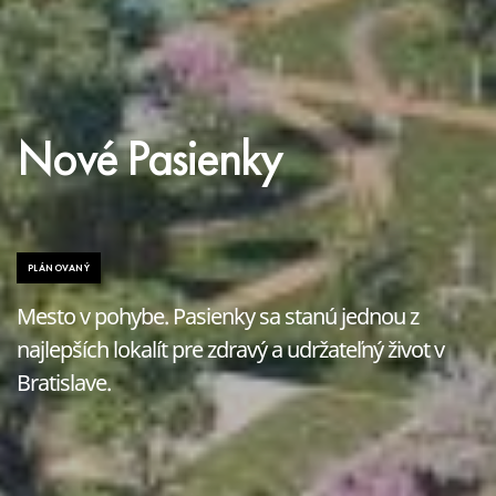
Nové Pasienky
PLÁNOVANÝ
Mesto v pohybe. Pasienky sa stanú jednou z
najlepších lokalít pre zdravý a udržateľný život v
Bratislave.