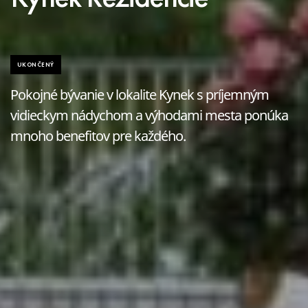
UKONČENÝ
Pokojné bývanie v lokalite Kynek s príjemným
vidieckym nádychom a výhodami mesta ponúka
mnoho benefitov pre každého.