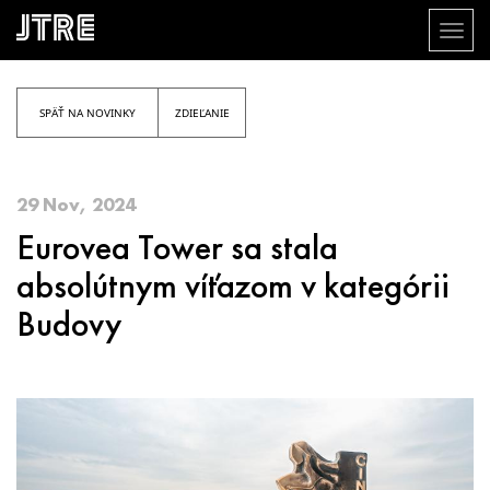
Toggl
naviga
Skočiť
na
hlavný
SPÄŤ NA NOVINKY
ZDIEĽANIE
obsah
29 Nov, 2024
Eurovea Tower sa stala
absolútnym víťazom v kategórii
Budovy