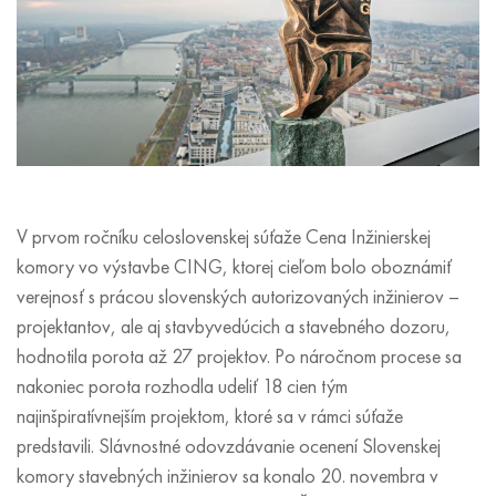
V prvom ročníku celoslovenskej súťaže Cena Inžinierskej
komory vo výstavbe CING, ktorej cieľom bolo oboznámiť
verejnosť s prácou slovenských autorizovaných inžinierov –
projektantov, ale aj stavbyvedúcich a stavebného dozoru,
hodnotila porota až 27 projektov. Po náročnom procese sa
nakoniec porota rozhodla udeliť 18 cien tým
najinšpiratívnejším projektom, ktoré sa v rámci súťaže
predstavili. Slávnostné odovzdávanie ocenení Slovenskej
komory stavebných inžinierov sa konalo 20. novembra v