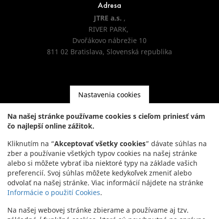
Adresa
JTRE a.s.
,
RIVER PARK,
Dvořákovo nábrežie 10
811 02 Bratislava, Slovenská republika
Nastavenia cookies
Kontakt
Na našej stránke používame cookies s cieľom priniesť vám
čo najlepší online zážitok.
Headquarters:
+421 2 5941 8200
Kliknutím na “
Akceptovať všetky cookies
” dávate súhlas na
Showroom:
+421 2 5941 8855
zber a používanie všetkých typov cookies na našej stránke
alebo si môžete vybrať iba niektoré typy na základe vašich
preferencií. Svoj súhlas môžete kedykoľvek zmeniť alebo
odvolať na našej stránke. Viac informácií nájdete na stránke
Informácie o použití Cookies
.
Na našej webovej stránke zbierame a používame aj tzv.