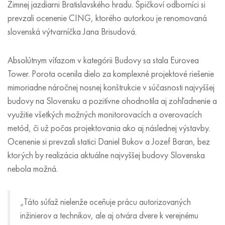
Zimnej jazdiarni Bratislavského hradu. Špičkoví odborníci si
prevzali ocenenie CING, ktorého autorkou je renomovaná
slovenská výtvarníčka Jana Brisudová.
Absolútnym víťazom v kategórii Budovy sa stala Eurovea
Tower. Porota ocenila dielo za komplexné projektové riešenie
mimoriadne náročnej nosnej konštrukcie v súčasnosti najvyššej
budovy na Slovensku a pozitívne ohodnotila aj zohľadnenie a
využitie všetkých možných monitorovacích a overovacích
metód, či už počas projektovania ako aj následnej výstavby.
Ocenenie si prevzali statici Daniel Bukov a Jozef Baran, bez
ktorých by realizácia aktuálne najvyššej budovy Slovenska
nebola možná.
„Táto súťaž nielenže oceňuje prácu autorizovaných
inžinierov a technikov, ale aj otvára dvere k verejnému