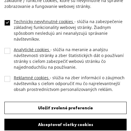
základné / funkčné cookies, ktoré sú nevyhnutné na správne
zobrazovanie a fungovanie webovej stránky.
Technicky nevyhnutné cookies
- slúžia na zabezpečenie
NEWSLETTER
Footer
základnej funkcionality webovej stránky. Žiadnym
menu
spôsobom nesledujú ani neanalyzujú správanie
KONTAKT
návštevníkov.
Analytické cookies
- slúžia na meranie a analýzu
DLHOPISY
návštevnosti stránky a zber štatistických dát o používaní
stránky s cieľom zabezpečiť webovú stránku čo
OCHRANA OSOBNÝCH ÚDAJOV
najjednoduchšiu na používanie.
Reklamné cookies
- slúžia na zber informácií o záujmoch
návštevníka s cieľom odporučiť mu čo najrelevantnejší
Copyright (c) 2012 JTRE.
obsah prostredníctvom personalizovaných reklám.
All rights reserved.
Odmietnuť všetky cookies
Uložiť zvolené preferencie
Akceptovať všetky cookies