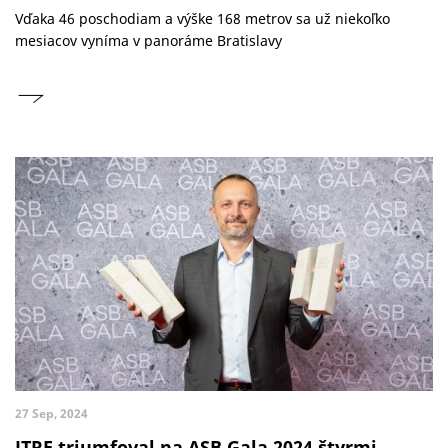
Vďaka 46 poschodiam a výške 168 metrov sa už niekoľko
mesiacov vyníma v panoráme Bratislavy
27 Sep, 2024
JTRE triumfoval na ASB Gala 2024 štyrmi