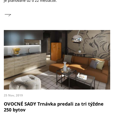
je plánované už o 22 mesiacov.
25 Nov, 2019
OVOCNÉ SADY Trnávka predali za tri týždne
250 bytov