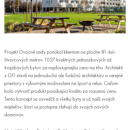
Projekt Ovocné sady ponúkol klientom na ploche 81-tisíc
štvorcových metrov 1027 kvalitných jednoizbových až
trojizbových bytov za najdostupnejšiu cenu na trhu. Architekti
z GFI stavili na jednoduchú ale funkčnú architektúru a verejné
priestory s výbornými možnosťami na šport a relax. Cieľom
bolo vytvoriť produkt ponúkajúci kvalitu za rozumnú cenu.
Tento koncept sa osvedčil a všetky byty si už našli svojich
majiteľov, ktorí sa postupne sťahujú do svojich nových
domovov.