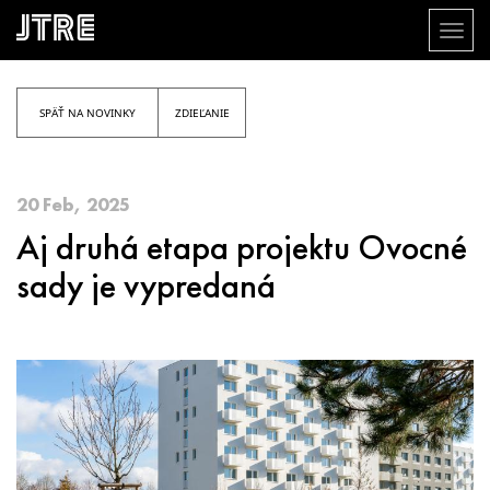
Toggl
naviga
Skočiť
na
hlavný
SPÄŤ NA NOVINKY
ZDIEĽANIE
obsah
20 Feb, 2025
Aj druhá etapa projektu Ovocné
sady je vypredaná