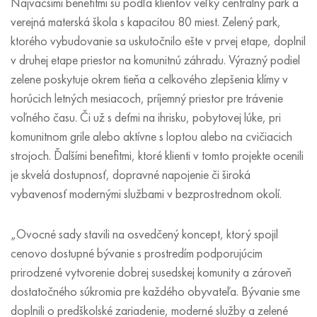
Najväčšími benefitmi sú podľa klientov veľký centrálny park a
verejná materská škola s kapacitou 80 miest. Zelený park,
ktorého vybudovanie sa uskutočnilo ešte v prvej etape, doplnil
v druhej etape priestor na komunitnú záhradu. Výrazný podiel
zelene poskytuje okrem tieňa a celkového zlepšenia klímy v
horúcich letných mesiacoch, príjemný priestor pre trávenie
voľného času. Či už s deťmi na ihrisku, pobytovej lúke, pri
komunitnom grile alebo aktívne s loptou alebo na cvičiacich
strojoch. Ďalšími benefitmi, ktoré klienti v tomto projekte ocenili
je skvelá dostupnosť, dopravné napojenie či široká
vybavenosť modernými službami v bezprostrednom okolí.
„Ovocné sady stavili na osvedčený koncept, ktorý spojil
cenovo dostupné bývanie s prostredím podporujúcim
prirodzené vytvorenie dobrej susedskej komunity a zároveň
dostatočného súkromia pre každého obyvateľa. Bývanie sme
doplnili o predškolské zariadenie, moderné služby a zelené