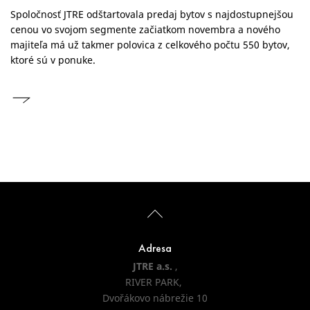
Spoločnosť JTRE odštartovala predaj bytov s najdostupnejšou
cenou vo svojom segmente začiatkom novembra a nového
majiteľa má už takmer polovica z celkového počtu 550 bytov,
ktoré sú v ponuke.
Adresa
JTRE a.s.
,
RIVER PARK,
Dvořákovo nábrežie 10