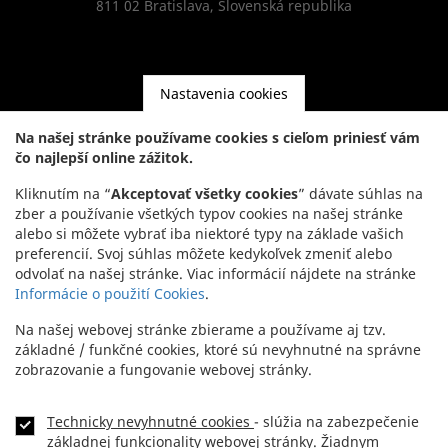
811 02 Bratislava, Slovenská republika
Nastavenia cookies
Kontakt
Na našej stránke používame cookies s cieľom priniesť vám
čo najlepší online zážitok.
Headquarters:
+421 2 5941 8200
Kliknutím na “
Akceptovať všetky cookies
” dávate súhlas na
Showroom:
+421 2 5941 8855
zber a používanie všetkých typov cookies na našej stránke
alebo si môžete vybrať iba niektoré typy na základe vašich
preferencií. Svoj súhlas môžete kedykoľvek zmeniť alebo
odvolať na našej stránke. Viac informácií nájdete na stránke
Informácie o použití Cookies
.
Na našej webovej stránke zbierame a používame aj tzv.
základné / funkčné cookies, ktoré sú nevyhnutné na správne
zobrazovanie a fungovanie webovej stránky.
Technicky nevyhnutné cookies
- slúžia na zabezpečenie
NEWSLETTER
Footer
základnej funkcionality webovej stránky. Žiadnym