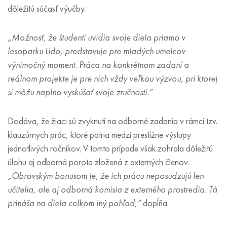
dôležitú súčasť výučby.
„Možnosť, že študenti uvidia svoje diela priamo v
lesoparku Lido, predstavuje pre mladých umelcov
výnimočný moment. Práca na konkrétnom zadaní a
reálnom projekte je pre nich vždy veľkou výzvou, pri ktorej
si môžu naplno vyskúšať svoje zručnosti.“
Dodáva, že žiaci sú zvyknutí na odborné zadania v rámci tzv.
klauzúrnych prác, ktoré patria medzi prestížne výstupy
jednotlivých ročníkov. V tomto prípade však zohrala dôležitú
úlohu aj odborná porota zložená z externých členov.
„Obrovským bonusom je, že ich prácu neposudzujú len
učitelia, ale aj odborná komisia z externého prostredia. Tá
prináša na diela celkom iný pohľad,“
dopĺňa.