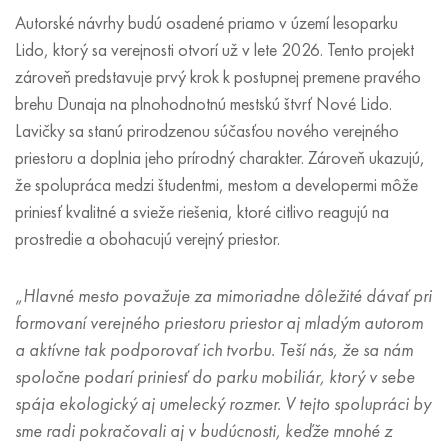
Autorské návrhy budú osadené priamo v území lesoparku
Lido, ktorý sa verejnosti otvorí už v lete 2026. Tento projekt
zároveň predstavuje prvý krok k postupnej premene pravého
brehu Dunaja na plnohodnotnú mestskú štvrť Nové Lido.
Lavičky sa stanú prirodzenou súčasťou nového verejného
priestoru a doplnia jeho prírodný charakter. Zároveň ukazujú,
že spolupráca medzi študentmi, mestom a developermi môže
priniesť kvalitné a svieže riešenia, ktoré citlivo reagujú na
prostredie a obohacujú verejný priestor.
„Hlavné mesto považuje za mimoriadne dôležité dávať pri
formovaní verejného priestoru priestor aj mladým autorom
a aktívne tak podporovať ich tvorbu. Teší nás, že sa nám
spoločne podarí priniesť do parku mobiliár, ktorý v sebe
spája ekologický aj umelecký rozmer. V tejto spolupráci by
sme radi pokračovali aj v budúcnosti, keďže mnohé z