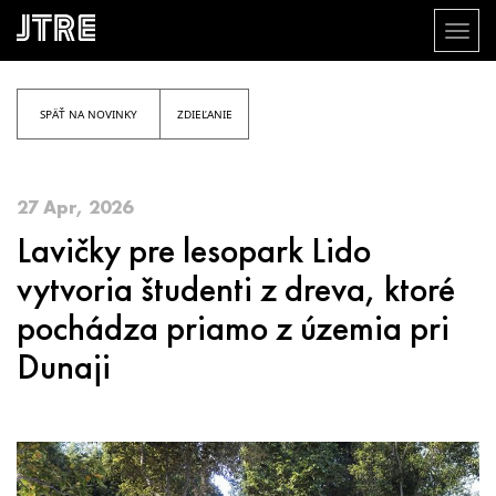
Toggl
naviga
Skočiť
na
hlavný
SPÄŤ NA NOVINKY
ZDIEĽANIE
obsah
27 Apr, 2026
Lavičky pre lesopark Lido
vytvoria študenti z dreva, ktoré
pochádza priamo z územia pri
Dunaji