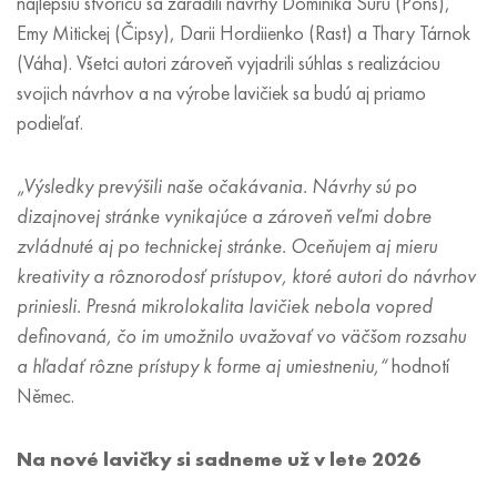
najlepšiu štvoricu sa zaradili návrhy Dominika Sůru (Pons),
Emy Mitickej (Čipsy), Darii Hordiienko (Rast) a Thary Tárnok
(Váha). Všetci autori zároveň vyjadrili súhlas s realizáciou
svojich návrhov a na výrobe lavičiek sa budú aj priamo
podieľať.
„Výsledky prevýšili naše očakávania. Návrhy sú po
dizajnovej stránke vynikajúce a zároveň veľmi dobre
zvládnuté aj po technickej stránke. Oceňujem aj mieru
kreativity a rôznorodosť prístupov, ktoré autori do návrhov
priniesli. Presná mikrolokalita lavičiek nebola vopred
definovaná, čo im umožnilo uvažovať vo väčšom rozsahu
a hľadať rôzne prístupy k forme aj umiestneniu,“
hodnotí
Němec.
Na nové lavičky si sadneme už v lete 2026