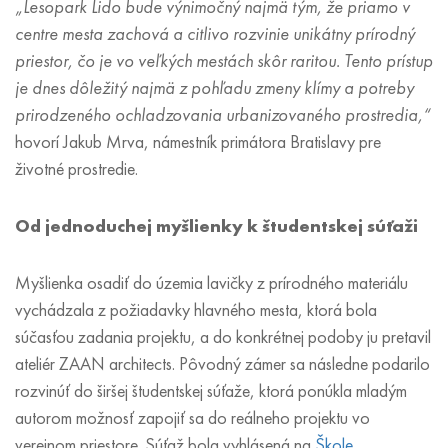
„Lesopark Lido bude výnimočný najmä tým, že priamo v
centre mesta zachová a citlivo rozvinie unikátny prírodný
priestor, čo je vo veľkých mestách skôr raritou. Tento prístup
je dnes dôležitý najmä z pohľadu zmeny klímy a potreby
prirodzeného ochladzovania urbanizovaného prostredia,“
hovorí Jakub Mrva, námestník primátora Bratislavy pre
životné prostredie.
Od jednoduchej myšlienky k študentskej súťaži
Myšlienka osadiť do územia lavičky z prírodného materiálu
vychádzala z požiadavky hlavného mesta, ktorá bola
súčasťou zadania projektu, a do konkrétnej podoby ju pretavil
ateliér ZAAN architects. Pôvodný zámer sa následne podarilo
rozvinúť do širšej študentskej súťaže, ktorá ponúkla mladým
autorom možnosť zapojiť sa do reálneho projektu vo
verejnom priestore. Súťaž bola vyhlásená na
Škole