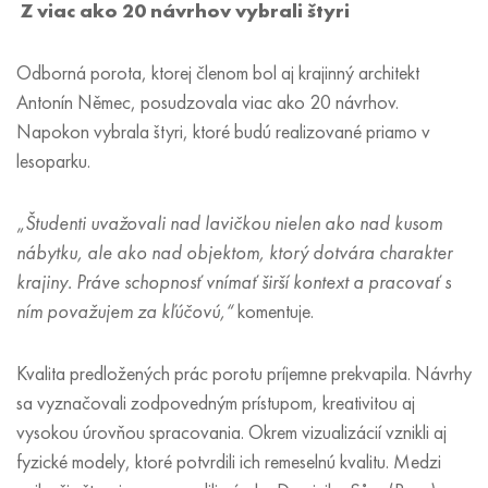
Z viac ako 20 návrhov vybrali štyri
Odborná porota, ktorej členom bol aj krajinný architekt
Antonín Němec, posudzovala viac ako 20 návrhov.
Napokon vybrala štyri, ktoré budú realizované priamo v
lesoparku.
„Študenti uvažovali nad lavičkou nielen ako nad kusom
nábytku, ale ako nad objektom, ktorý dotvára charakter
krajiny. Práve schopnosť vnímať širší kontext a pracovať s
ním považujem za kľúčovú,“
komentuje.
Kvalita predložených prác porotu príjemne prekvapila. Návrhy
sa vyznačovali zodpovedným prístupom, kreativitou aj
vysokou úrovňou spracovania. Okrem vizualizácií vznikli aj
fyzické modely, ktoré potvrdili ich remeselnú kvalitu. Medzi