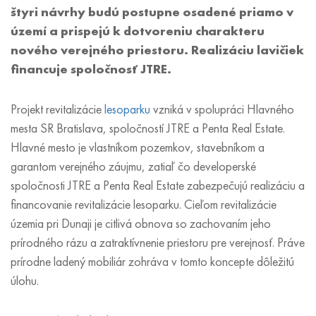
štyri návrhy budú postupne osadené priamo v
území a prispejú k dotvoreniu charakteru
nového verejného priestoru. Realizáciu lavičiek
financuje spoločnosť JTRE.
Projekt revitalizácie
lesoparku
vzniká v spolupráci Hlavného
mesta SR Bratislava, spoločností JTRE a Penta Real Estate.
Hlavné mesto je vlastníkom pozemkov, stavebníkom a
garantom verejného záujmu, zatiaľ čo developerské
spoločnosti JTRE a Penta Real Estate zabezpečujú realizáciu a
financovanie revitalizácie lesoparku. Cieľom revitalizácie
územia pri Dunaji je citlivá obnova so zachovaním jeho
prírodného rázu a zatraktívnenie priestoru pre verejnosť. Práve
prírodne ladený mobiliár zohráva v tomto koncepte dôležitú
úlohu.