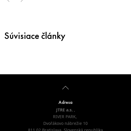
Súvisiace články
Adresa
JTRE a.s.
,
RIVER PARK,
Dvořákovo nábrežie 10
811 02 Bratislava, Slovenská republika