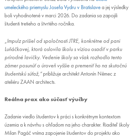
umeleckého priemyslu Josefa Vydru v Bratislave
a jej výsledky
boli vyhodnotené v marci 2026. Do zadania sa zapojili
študenti tretieho a štvrtého ročníka.
„Impulz prišiel od spoločnosti JTRE, konkrétne od pani
Luňáčkovej, ktorá oslovila školu s víziou osadiť v parku
prírodné lavičky. Vedenie školy sa však rozhodlo tento
zámer posunúť o úroveň vyššie a premeniť ho na skutočnú
študentskú súťaž,“
približuje architekt Antonín Němec z
ateliéru ZAAN architects.
Reálna prax ako súčasť výučby
Zadanie viedlo študentov k práci s konkrétnym kontextom
územia a k návrhu s ohľadom na jeho charakter. Riaditeľ školy
Milan Pagáč vníma zapojenie študentov do projektu ako