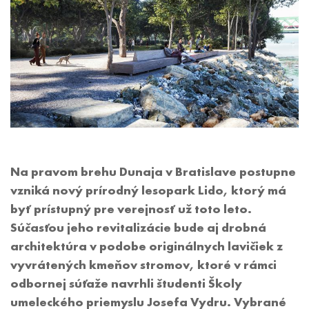
Na pravom brehu Dunaja v Bratislave postupne
vzniká nový prírodný lesopark Lido, ktorý má
byť prístupný pre verejnosť už toto leto.
Súčasťou jeho revitalizácie bude aj drobná
architektúra v podobe originálnych lavičiek z
vyvrátených kmeňov stromov, ktoré v rámci
odbornej súťaže navrhli študenti Školy
umeleckého priemyslu Josefa Vydru. Vybrané