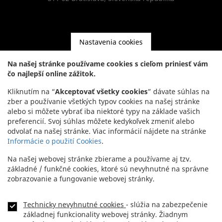
Nastavenia cookies
Kontakt
Na našej stránke používame cookies s cieľom priniesť vám
čo najlepší online zážitok.
Headquarters:
+421 2 5941 8200
Kliknutím na “
Akceptovať všetky cookies
” dávate súhlas na
Showroom:
+421 2 5941 8855
zber a používanie všetkých typov cookies na našej stránke
alebo si môžete vybrať iba niektoré typy na základe vašich
preferencií. Svoj súhlas môžete kedykoľvek zmeniť alebo
odvolať na našej stránke. Viac informácií nájdete na stránke
Informácie o použití Cookies
.
Na našej webovej stránke zbierame a používame aj tzv.
základné / funkčné cookies, ktoré sú nevyhnutné na správne
zobrazovanie a fungovanie webovej stránky.
Technicky nevyhnutné cookies
- slúžia na zabezpečenie
NEWSLETTER
Footer
základnej funkcionality webovej stránky. Žiadnym