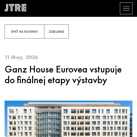
Toggl
naviga
Skočiť
na
hlavný
SPÄŤ NA NOVINKY
ZDIEĽANIE
obsah
11 May, 2026
Ganz House Eurovea vstupuje
do finálnej etapy výstavby