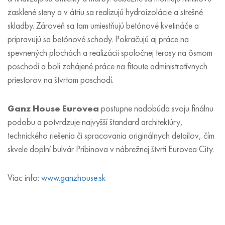
zasklené steny a v átriu sa realizujú hydroizolácie a strešné
skladby. Zároveň sa tam umiestňujú betónové kvetináče a
pripravujú sa betónové schody. Pokračujú aj práce na
spevnených plochách a realizácii spoločnej terasy na ôsmom
poschodí a boli zahájené práce na fitoute administratívnych
priestorov na štvrtom poschodí.
Ganz House Eurovea
postupne nadobúda svoju finálnu
podobu a potvrdzuje najvyšší štandard architektúry,
technického riešenia či spracovania originálnych detailov, čím
skvele doplní bulvár Pribinova v nábrežnej štvrti Eurovea City.
Viac info:
www.ganzhouse.sk