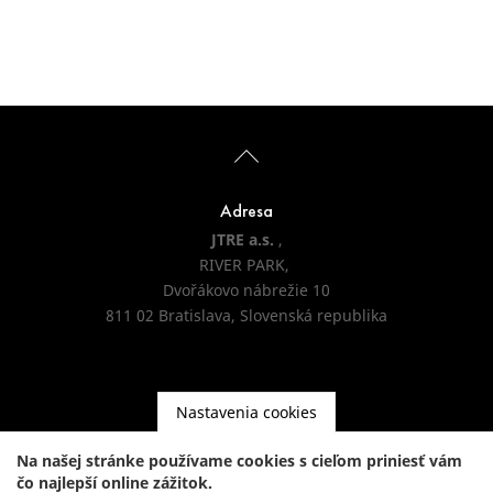
Adresa
JTRE a.s.
,
RIVER PARK,
Dvořákovo nábrežie 10
811 02 Bratislava, Slovenská republika
Nastavenia cookies
Kontakt
Na našej stránke používame cookies s cieľom priniesť vám
čo najlepší online zážitok.