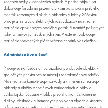
koncové prvky v jednotlivých bytoch. V parteri objektu sa
dokončuje fasáda na prízemí a prvom poschodí a prebieha
montáž kamenných dlažieb a obkladov v lobby. Súčasťou
prác je aj inštalácia elektrických rozvádzačov na streche,
realizácia epoxidových podláh v garáži či montáž požiarnych
roliet a hliníkových zasklených stien. V exteriéri pokračuje
realizácia spevnených plôch vrátane chodníkov s dlažbou.
Administratívna časť
Pracuje sa na fasáde a hydroizolácii po obvode objektu, v
spoločných priestoroch sa montujú sadrokartónové priečky.
Na streche sa kompletizujú rozvody a v interiéri sa realizujú
obklady a dlažby v sociálnych zariadeniach v lobby a
cyklostojisku. Súčasne v lobby prebieha montáž kamennej
dlažby, obkladov aj kamenných prvkov na stĺpoch a stenách
a finalizujú sa omietky a maľby. Súbežne sa montujú hliníkové