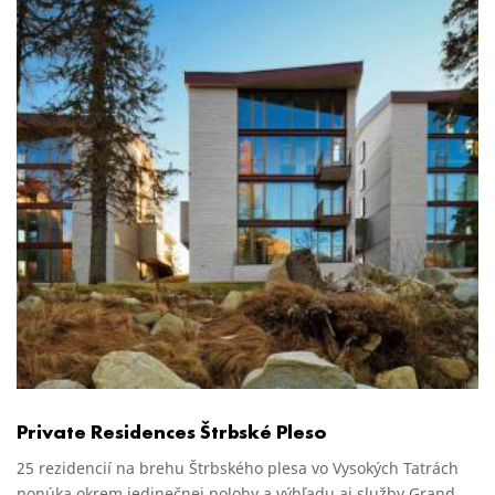
Private Residences Štrbské Pleso
25 rezidencií na brehu Štrbského plesa vo Vysokých Tatrách
ponúka okrem jedinečnej polohy a výhľadu aj služby Grand