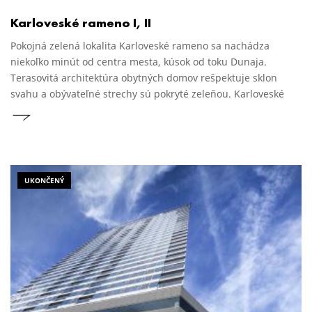
Karloveské rameno I, II
Pokojná zelená lokalita Karloveské rameno sa nachádza
niekoľko minút od centra mesta, kúsok od toku Dunaja.
Terasovitá architektúra obytných domov rešpektuje sklon
svahu a obývateľné strechy sú pokryté zeleňou. Karloveské
rameno II je úspešným pokračovaním projektu. Do atraktívnej
zóny prináša kultiváciu okolia a nové športové aktivity pre
obyvateľov Bratislavy.
UKONČENÝ