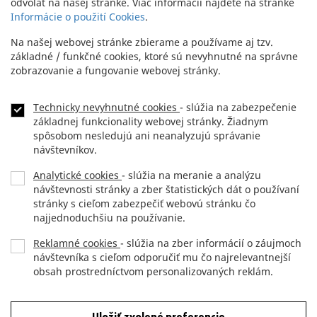
odvolať na našej stránke. Viac informácií nájdete na stránke
Informácie o použití Cookies
.
Na našej webovej stránke zbierame a používame aj tzv.
základné / funkčné cookies, ktoré sú nevyhnutné na správne
zobrazovanie a fungovanie webovej stránky.
NEWSLETTER
Technicky nevyhnutné cookies
- slúžia na zabezpečenie
Footer
základnej funkcionality webovej stránky. Žiadnym
menu
spôsobom nesledujú ani neanalyzujú správanie
KONTAKT
návštevníkov.
Analytické cookies
- slúžia na meranie a analýzu
DLHOPISY
návštevnosti stránky a zber štatistických dát o používaní
stránky s cieľom zabezpečiť webovú stránku čo
OCHRANA OSOBNÝCH ÚDAJOV
najjednoduchšiu na používanie.
Reklamné cookies
- slúžia na zber informácií o záujmoch
návštevníka s cieľom odporučiť mu čo najrelevantnejší
Copyright (c) 2012 JTRE.
obsah prostredníctvom personalizovaných reklám.
All rights reserved.
Odmietnuť všetky cookies
Uložiť zvolené preferencie