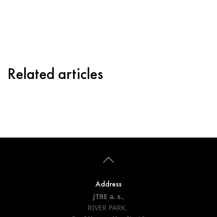
Related articles
Address
JTRE a. s.
,
RIVER PARK,