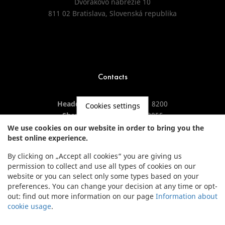
Dvořákovo nábrežie 10
811 02 Bratislava, Slovenská republika
Contacts
Headquarters:
+421 2 5941 8200
Cookies settings
Showroom:
+421 2 5941 8855
We use cookies on our website in order to bring you the
best online experience.
By clicking on „Accept all cookies“ you are giving us
permission to collect and use all types of cookies on our
website or you can select only some types based on your
preferences. You can change your decision at any time or opt-
out: find out more information on our page
Information about
cookie usage
.
NEWSLETTER