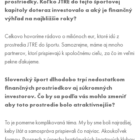
prostriedky. Koľko JTRE do tejto športovej
kapitoly doteraz investovalo a aký je finančný
výhľad na najbližšie roky?
Celkovo hovoríme rádovo o miliónoch eur, ktoré idú z
prostredia JTRE do športu. Samozrejme, máme aj mnoho
partnerov, ktorí prispievajú k spoločnému cieľu, za čo im veľmi
pekne ďakujeme.
Slovenský šport dlhodobo trpí nedostatkom
finančných prostriedkov aj súkromných
investorov. Čo by sa podľa vás mohlo zmeniť
aby toto prostredie bolo atraktívnejšie?
To je pomerne komplikovaná téma. My by sme boli najradšej,
keby štát a samospráva prispievali čo najviac. Akoukoľvek
formou. Prospech z úspechu bratislavských športových klubov