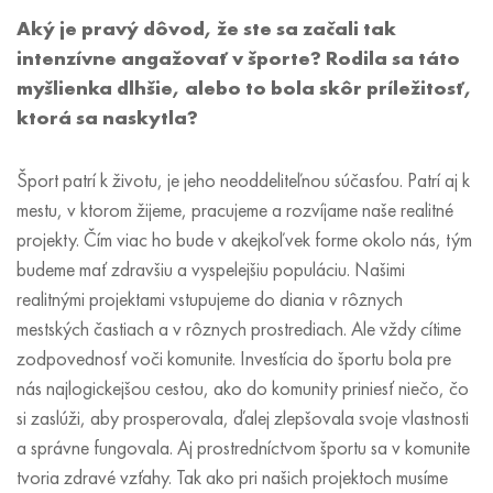
Aký je pravý dôvod, že ste sa začali tak
intenzívne angažovať v športe? Rodila sa táto
myšlienka dlhšie, alebo to bola skôr príležitosť,
ktorá sa naskytla?
Šport patrí k životu, je jeho neoddeliteľnou súčasťou. Patrí aj k
mestu, v ktorom žijeme, pracujeme a rozvíjame naše realitné
projekty. Čím viac ho bude v akejkoľvek forme okolo nás, tým
budeme mať zdravšiu a vyspelejšiu populáciu. Našimi
realitnými projektami vstupujeme do diania v rôznych
mestských častiach a v rôznych prostrediach. Ale vždy cítime
zodpovednosť voči komunite. Investícia do športu bola pre
nás najlogickejšou cestou, ako do komunity priniesť niečo, čo
si zaslúži, aby prosperovala, ďalej zlepšovala svoje vlastnosti
a správne fungovala. Aj prostredníctvom športu sa v komunite
tvoria zdravé vzťahy. Tak ako pri našich projektoch musíme