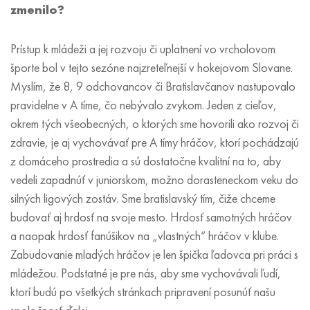
zmenilo?
Prístup k mládeži a jej rozvoju či uplatnení vo vrcholovom
športe bol v tejto sezóne najzreteľnejší v hokejovom Slovane.
Myslím, že 8, 9 odchovancov či Bratislavčanov nastupovalo
pravidelne v A tíme, čo nebývalo zvykom. Jeden z cieľov,
okrem tých všeobecných, o ktorých sme hovorili ako rozvoj či
zdravie, je aj vychovávať pre A tímy hráčov, ktorí pochádzajú
z domáceho prostredia a sú dostatočne kvalitní na to, aby
vedeli zapadnúť v juniorskom, možno dorasteneckom veku do
silných ligových zostáv. Sme bratislavský tím, čiže chceme
budovať aj hrdosť na svoje mesto. Hrdosť samotných hráčov
a naopak hrdosť fanúšikov na „vlastných“ hráčov v klube.
Zabudovanie mladých hráčov je len špička ľadovca pri práci s
mládežou. Podstatné je pre nás, aby sme vychovávali ľudí,
ktorí budú po všetkých stránkach pripravení posunúť našu