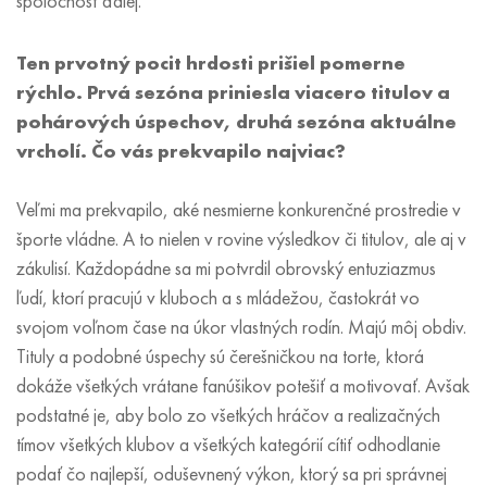
spoločnosť ďalej.
Ten prvotný pocit hrdosti prišiel pomerne
rýchlo. Prvá sezóna priniesla viacero titulov a
pohárových úspechov, druhá sezóna aktuálne
vrcholí. Čo vás prekvapilo najviac?
Veľmi ma prekvapilo, aké nesmierne konkurenčné prostredie v
športe vládne. A to nielen v rovine výsledkov či titulov, ale aj v
zákulisí. Každopádne sa mi potvrdil obrovský entuziazmus
ľudí, ktorí pracujú v kluboch a s mládežou, častokrát vo
svojom voľnom čase na úkor vlastných rodín. Majú môj obdiv.
Tituly a podobné úspechy sú čerešničkou na torte, ktorá
dokáže všetkých vrátane fanúšikov potešiť a motivovať. Avšak
podstatné je, aby bolo zo všetkých hráčov a realizačných
tímov všetkých klubov a všetkých kategórií cítiť odhodlanie
podať čo najlepší, oduševnený výkon, ktorý sa pri správnej