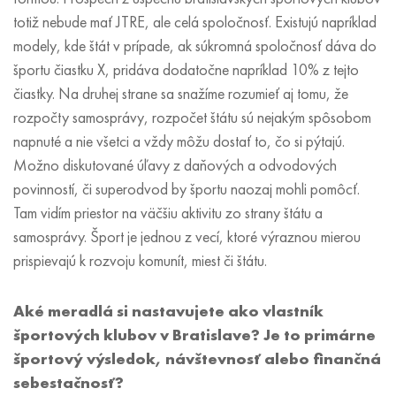
totiž nebude mať JTRE, ale celá spoločnosť. Existujú napríklad
modely, kde štát v prípade, ak súkromná spoločnosť dáva do
športu čiastku X, pridáva dodatočne napríklad 10% z tejto
čiastky. Na druhej strane sa snažíme rozumieť aj tomu, že
rozpočty samosprávy, rozpočet štátu sú nejakým spôsobom
napnuté a nie všetci a vždy môžu dostať to, čo si pýtajú.
Možno diskutované úľavy z daňových a odvodových
povinností, či superodvod by športu naozaj mohli pomôcť.
Tam vidím priestor na väčšiu aktivitu zo strany štátu a
samosprávy. Šport je jednou z vecí, ktoré výraznou mierou
prispievajú k rozvoju komunít, miest či štátu.
Aké meradlá si nastavujete ako vlastník
športových klubov v Bratislave? Je to primárne
športový výsledok, návštevnosť alebo finančná
sebestačnosť?