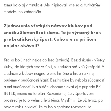
tomu bolo aj v minulosti. Ale inšpirovali sme sa aj funkčnými
modelmi zo zahraničia.
Zjednotenie všetkých názvov klubov pod
značku Slovan Bratislava. To je výrazný krok
pre bratislavský šport. Čoho ste sa pri ňom
najviac obávali?
Kto sa bojí, nech nejde do lesa (smiech). Bez diskusie - všetky
kluby, do ktorých sme vstúpili, si zaslúžia náš veľký rešpekt. V
žiadnom z klubov neignorujeme históriu a hrdo sa k nej
budeme v budúcnosti hlásiť. Bez histórie by nebola súčasnosť
a ani budúcnosť. Na histórii chceme stavať aj v prípade BK
INTER, máme na to plán. Rozumieme, že v športovom
prostredí je toto veľmi citlivá téma. Myslím si, že už teraz, po
prvom roku je vidieť, že to bolo správne rozhodnutie.