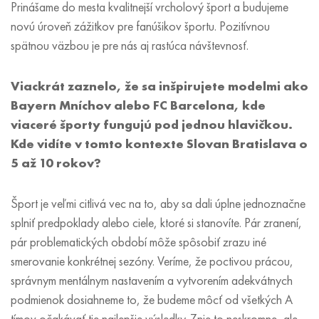
Prinášame do mesta kvalitnejší vrcholový šport a budujeme
novú úroveň zážitkov pre fanúšikov športu. Pozitívnou
spätnou väzbou je pre nás aj rastúca návštevnosť.
Viackrát zaznelo, že sa inšpirujete modelmi ako
Bayern Mníchov alebo FC Barcelona, kde
viaceré športy fungujú pod jednou hlavičkou.
Kde vidíte v tomto kontexte Slovan Bratislava o
5 až 10 rokov?
Šport je veľmi citlivá vec na to, aby sa dali úplne jednoznačne
splniť predpoklady alebo ciele, ktoré si stanovíte. Pár zranení,
pár problematických období môže spôsobiť zrazu iné
smerovanie konkrétnej sezóny. Veríme, že poctivou prácou,
správnym mentálnym nastavením a vytvorením adekvátnych
podmienok dosiahneme to, že budeme môcť od všetkých A
tímov očakávať tie najlepšie výsledky. Znie to neskromne, ale