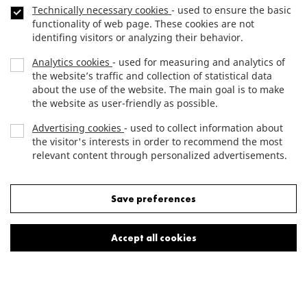
Footer
Technically necessary cookies
- used to ensure the basic
menu
functionality of web page. These cookies are not
CONTACT
identifing visitors or analyzing their behavior.
Analytics cookies
- used for measuring and analytics of
BONDS
the website’s traffic and collection of statistical data
about the use of the website. The main goal is to make
DATA PROTECTION
the website as user-friendly as possible.
Advertising cookies
- used to collect information about
the visitor's interests in order to recommend the most
Copyright (c) 2012 JTRE.
relevant content through personalized advertisements.
All rights reserved.
Reject all cookies
Save preferences
Accept all cookies