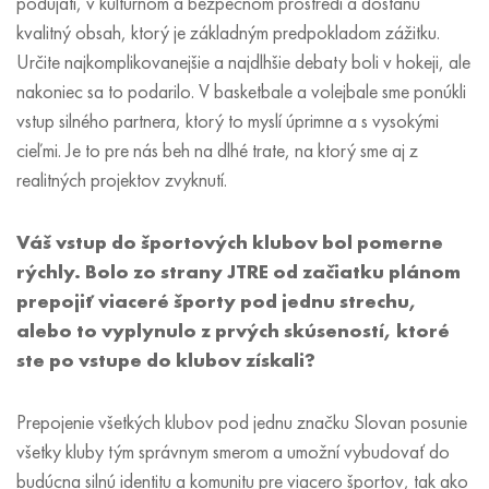
podujatí, v kultúrnom a bezpečnom prostredí a dostanú
kvalitný obsah, ktorý je základným predpokladom zážitku.
Určite najkomplikovanejšie a najdlhšie debaty boli v hokeji, ale
nakoniec sa to podarilo. V basketbale a volejbale sme ponúkli
vstup silného partnera, ktorý to myslí úprimne a s vysokými
cieľmi. Je to pre nás beh na dlhé trate, na ktorý sme aj z
realitných projektov zvyknutí.
Váš vstup do športových klubov bol pomerne
rýchly. Bolo zo strany JTRE od začiatku plánom
prepojiť viaceré športy pod jednu strechu,
alebo to vyplynulo z prvých skúseností, ktoré
ste po vstupe do klubov získali?
Prepojenie všetkých klubov pod jednu značku Slovan posunie
všetky kluby tým správnym smerom a umožní vybudovať do
budúcna silnú identitu a komunitu pre viacero športov, tak ako