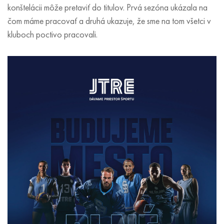
konštelácii môže pretaviť do titulov. Prvá sezóna ukázala na
čom máme pracovať a druhá ukazuje, že sme na tom všetci v
kluboch poctivo pracovali.