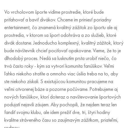
Vo vrcholovom športe vidíme prostredie, ktoré bude
priťahovať a baviť divákov. Chceme im priniesť poriadny
entertainment, čo znamená kvalitný zážitok zo športu ale aj
prostredia, v ktorom sa šport odohráva a zo služieb, ktoré
divák dostane. Jednoducho komplexný, kvalitný zážitok, ktorý
bude návštevník chcieť pociťovať opakovane. Vieme, že to je
dlhodobý proces. Nedá sa lusknutím prsta urobiť niečo, čo
trvá často roky - kým sa vytvorí komunita fanúšikov. Veľmi
ľahko niekoho stratíte a omnoho viac úsilia treba na to, aby
ste niekoho získali. S existujúcou komunitou pracujeme na
veľmi otvorenej báze a pozorne počúvame. Potrebujeme aj
nových fanúšikov, ktorí doteraz o navštevovanie športových
podujatí nejavili záujem. Aby pochopili, že nejdem teraz len
fandiť svojmu klubu, ale idem prežiť dve, tri, štyri hodiny
kvalitne stráveného času so zaujímavým zážitkom, priateľmi,
rodinou.