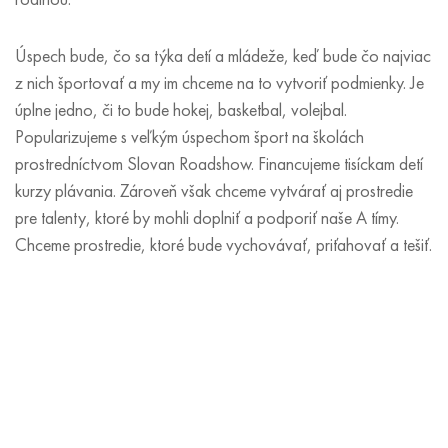
Úspech bude, čo sa týka detí a mládeže, keď bude čo najviac
z nich športovať a my im chceme na to vytvoriť podmienky. Je
úplne jedno, či to bude hokej, basketbal, volejbal.
Popularizujeme s veľkým úspechom šport na školách
prostredníctvom Slovan Roadshow. Financujeme tisíckam detí
kurzy plávania. Zároveň však chceme vytvárať aj prostredie
pre talenty, ktoré by mohli doplniť a podporiť naše A tímy.
Chceme prostredie, ktoré bude vychovávať, priťahovať a tešiť.