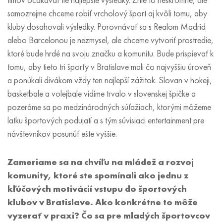
samozrejme chceme robiť vrcholový šport aj kvôli tomu, aby
kluby dosahovali výsledky. Porovnávať sa s Realom Madrid
alebo Barcelonou je nezmysel, ale chceme vytvoriť prostredie,
ktoré bude hrdé na svoju značku a komunitu. Bude prispievať k
tomu, aby tieto tri športy v Bratislave mali čo najvyššiu úroveň
a ponúkali divákom vždy ten najlepší zážitok. Slovan v hokeji,
basketbale a volejbale vidíme trvalo v slovenskej špičke a
pozeráme sa po medzinárodných súťažiach, ktorými môžeme
latku športových podujatí a s tým súvisiaci entertainment pre
návštevníkov posunúť ešte vyššie.
Zameriame sa na chvíľu na mládež a rozvoj
komunity, ktoré ste spomínali ako jednu z
kľúčových motivácií vstupu do športových
klubov v Bratislave. Ako konkrétne to môže
vyzerať v praxi? Čo sa pre mladých športovcov