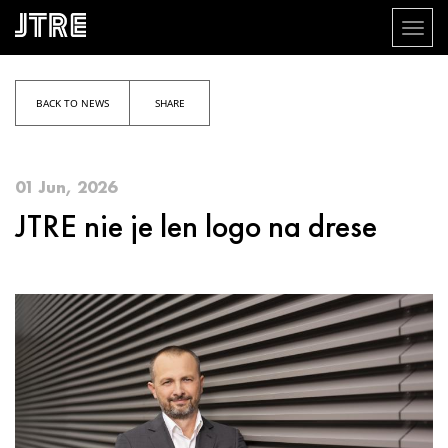
Toggl
naviga
Skip
to
main
BACK TO NEWS
SHARE
content
01 Jun, 2026
JTRE nie je len logo na drese