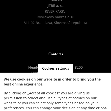
JTRE a. s.
,
RIVER PARK,
Dvořákovo nábrežie 10
811 02 Bratislava, Slovenská republika
Contacts
Headquarters:
+421 2 5941 8200
Cookies settings
Showroom:
+421 2 5941 8855
We use cookies on our website in order to bring you the
best online experience.
By clicking on „Accept all cookies“ you are giving us
permission to collect and use all types of cookies on our
website or you can select only some types based on your
preferences. You can change your decision at any time or opt-