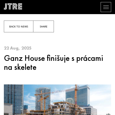
Toggl
naviga
Skip
to
main
BACK TO NEWS
SHARE
content
22 Aug, 2025
Ganz House finišuje s prácami
na skelete