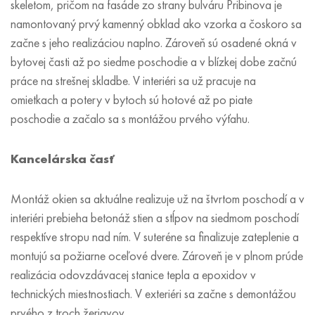
skeletom, pričom na fasáde zo strany bulváru Pribinova je
namontovaný prvý kamenný obklad ako vzorka a čoskoro sa
začne s jeho realizáciou naplno. Zároveň sú osadené okná v
bytovej časti až po siedme poschodie a v blízkej dobe začnú
práce na strešnej skladbe. V interiéri sa už pracuje na
omietkach a potery v bytoch sú hotové až po piate
poschodie a začalo sa s montážou prvého výťahu.
Kancelárska časť
Montáž okien sa aktuálne realizuje už na štvrtom poschodí a v
interiéri prebieha betonáž stien a stĺpov na siedmom poschodí
respektíve stropu nad ním. V suteréne sa finalizuje zateplenie a
montujú sa požiarne oceľové dvere. Zároveň je v plnom prúde
realizácia odovzdávacej stanice tepla a epoxidov v
technických miestnostiach. V exteriéri sa začne s demontážou
prvého z troch žeriavov.