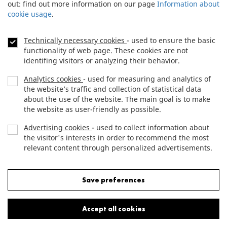
out: find out more information on our page
Information about
cookie usage
.
NEWSLETTER
Footer
Technically necessary cookies
- used to ensure the basic
menu
functionality of web page. These cookies are not
CONTACT
identifing visitors or analyzing their behavior.
Analytics cookies
- used for measuring and analytics of
BONDS
the website’s traffic and collection of statistical data
about the use of the website. The main goal is to make
DATA PROTECTION
the website as user-friendly as possible.
Advertising cookies
- used to collect information about
the visitor's interests in order to recommend the most
Copyright (c) 2012 JTRE.
relevant content through personalized advertisements.
All rights reserved.
Reject all cookies
Save preferences
Accept all cookies